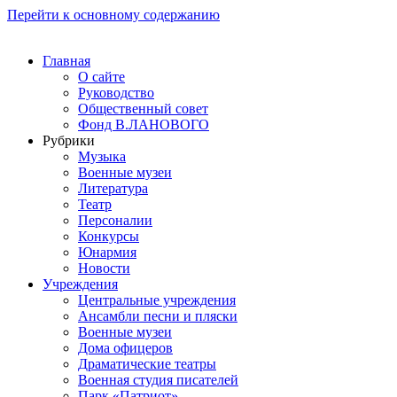
Перейти к основному содержанию
Главная
О сайте
Руководство
Общественный совет
Фонд В.ЛАНОВОГО
Рубрики
Музыка
Военные музеи
Литература
Театр
Персоналии
Конкурсы
Юнармия
Новости
Учреждения
Центральные учреждения
Ансамбли песни и пляски
Военные музеи
Дома офицеров
Драматические театры
Военная студия писателей
Парк «Патриот»