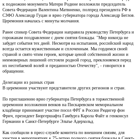
к подножию монумента Матери Родине возложили председатель
Совета Федерации Валентина Матвиенко, полпред президента РФ в
СЗФО Александр Гуцан и врио губернатора города Александр Беглов.
Церемония началась с минуты молчания.
Ранее спикер Совета Федерации направила руководству Петербурга и
горожанам поздравление с днем снятия блокады. "Мир никогда не
забудет события тех дней. Несмотря на испытания, российский народ
всегда остается мужественным и сплоченным. Мы гордимся своей
страной и свято чтим героев, которые ценой собственной жизни и
неимоверных лишений отстояли родной город, преклоняемся перед
их несгибаемой волей и преданностью Отечеству", - говорится в
обращении.
Делегации из разных стран
В церемонии участвуют представители других регионов и стран.
По приглашению врио губернатора Петербурга в торжественной
церемонии возложения венков на Пискаревском мемориальном
кладбище принимают участие посол ФРГ в России Рюдигер фон
Фрич, президент Бюргершафта Гамбурга Карола Файт и генконсул
Германии в Санкт-Петербурге Эльтье Адерхольд.
Как сообщили в пресс-службе комитета по внешним связям, для
участия в мероприятиях к 75-летию полного снятия блокады в Санкт-