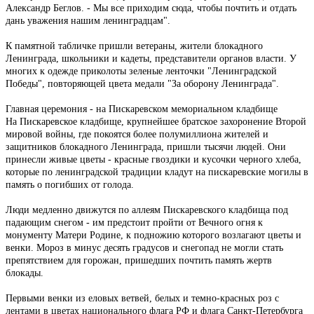
Александр Беглов. - Мы все приходим сюда, чтобы почтить и отдать
дань уважения нашим ленинградцам".
К памятной табличке пришли ветераны, жители блокадного
Ленинграда, школьники и кадеты, представители органов власти. У
многих к одежде приколоты зеленые ленточки "Ленинградской
Победы", повторяющей цвета медали "За оборону Ленинграда".
Главная церемония - на Пискаревском мемориальном кладбище
На Пискаревское кладбище, крупнейшее братское захоронение Второй
мировой войны, где покоятся более полумиллиона жителей и
защитников блокадного Ленинграда, пришли тысячи людей. Они
принесли живые цветы - красные гвоздики и кусочки черного хлеба,
которые по ленинградской традиции кладут на пискаревские могилы в
память о погибших от голода.
Люди медленно движутся по аллеям Пискаревского кладбища под
падающим снегом - им предстоит пройти от Вечного огня к
монументу Матери Родине, к подножию которого возлагают цветы и
венки. Мороз в минус десять градусов и снегопад не могли стать
препятствием для горожан, пришедших почтить память жертв
блокады.
Первыми венки из еловых ветвей, белых и темно-красных роз с
лентами в цветах национального флага РФ и флага Санкт-Петербурга