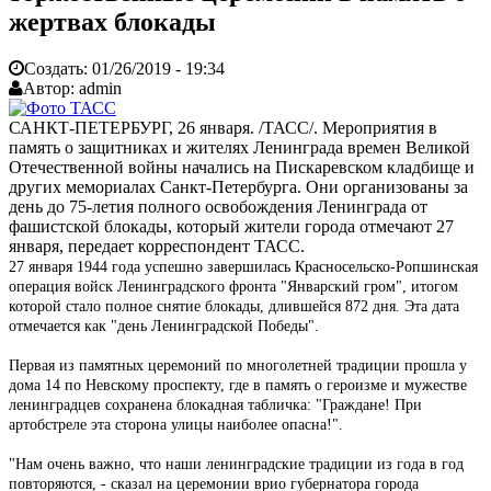
жертвах блокады
Создать:
01/26/2019 - 19:34
Автор:
admin
САНКТ-ПЕТЕРБУРГ, 26 января. /ТАСС/. Мероприятия в
память о защитниках и жителях Ленинграда времен Великой
Отечественной войны начались на Пискаревском кладбище и
других мемориалах Санкт-Петербурга. Они организованы за
день до 75-летия полного освобождения Ленинграда от
фашистской блокады, который жители города отмечают 27
января, передает корреспондент ТАСС.
27 января 1944 года успешно завершилась Красносельско-Ропшинская
операция войск Ленинградского фронта "Январский гром", итогом
которой стало полное снятие блокады, длившейся 872 дня. Эта дата
отмечается как "день Ленинградской Победы".
Первая из памятных церемоний по многолетней традиции прошла у
дома 14 по Невскому проспекту, где в память о героизме и мужестве
ленинградцев сохранена блокадная табличка: "Граждане! При
артобстреле эта сторона улицы наиболее опасна!".
"Нам очень важно, что наши ленинградские традиции из года в год
повторяются, - сказал на церемонии врио губернатора города