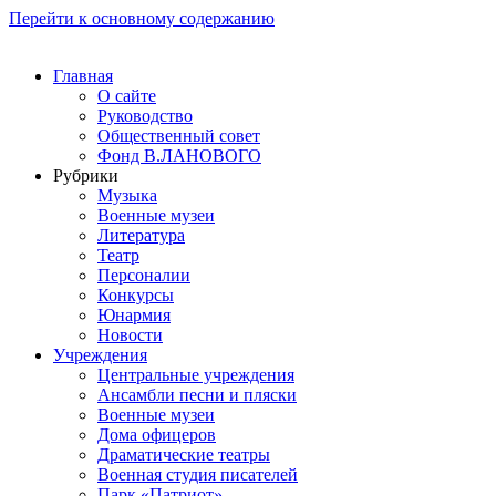
Перейти к основному содержанию
Главная
О сайте
Руководство
Общественный совет
Фонд В.ЛАНОВОГО
Рубрики
Музыка
Военные музеи
Литература
Театр
Персоналии
Конкурсы
Юнармия
Новости
Учреждения
Центральные учреждения
Ансамбли песни и пляски
Военные музеи
Дома офицеров
Драматические театры
Военная студия писателей
Парк «Патриот»