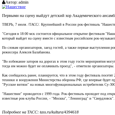
Автор:
admin
Первыми на сцену выйдут детский хор Академического ансамб
ТВЕРЬ, 7 июля. /ТАСС/. Крупнейший в России рок-фестиваль "Нашестви
"Сегодня в 18:00 мск состоится официальное открытие фестиваля "Наш
который выйдет на сцену вместе с известным российским рок-музыкан
По словам организаторов, заезд гостей, а также первые выступления ро
режиссера Алексея Балабанова.
"Во избежание заторов на дорогах в этом году гости мероприятия могу
тогда им можно будет не оплачивать проезд", - отметили организаторы.
Как сообщалось ранее, планируется, что в этом году фестиваль посетят 
техники и вооружения Министерства обороны РФ, где впервые будет пр
"Русские витязи" на новых многофункциональных истребителях Су-30
"Нашествие" проводится с 1999 года. Рок-фестиваль проходит под откры
известные рок-клубы России, - "Москва", "Ленинград" и "Свердловск".
Подробнее на ТАСС: tass.ru/kultura/4394618