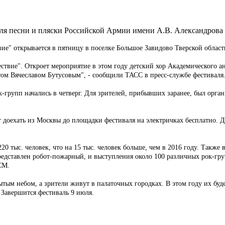
ля песни и пляски Российской Армии имени А.В. Александрова 
е" открывается в пятницу в поселке Большое Завидово Тверской област
ествие". Откроет мероприятие в этом году детский хор Академического 
том Вячеславом Бутусовым", - сообщили ТАСС в пресс-службе фестиваля
к-групп начались в четверг. Для зрителей, прибывших заранее, был орга
т доехать из Москвы до площадки фестиваля на электричках бесплатно. 
220 тыс. человек, что на 15 тыс. человек больше, чем в 2016 году. Такж
едставлен робот-пожарный, и выступления около 100 различных рок-груп
СМ.
тым небом, а зрители живут в палаточных городках. В этом году их буде
 Завершится фестиваль 9 июля.