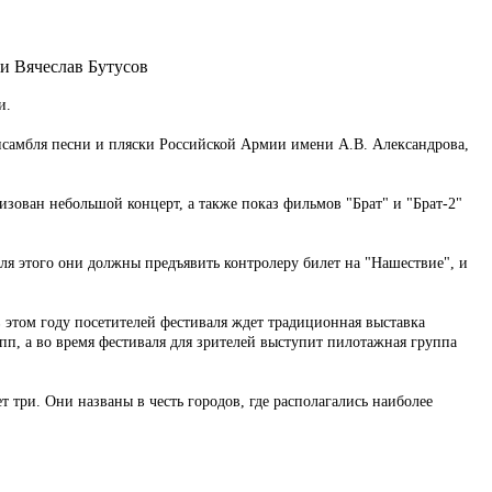
и Вячеслав Бутусов
и.
ансамбля песни и пляски Российской Армии имени А.В. Александрова,
.
низован небольшой концерт, а также показ фильмов "Брат" и "Брат-2"
Для этого они должны предъявить контролеру билет на "Нашествие", и
е в этом году посетителей фестиваля ждет традиционная выставка
п, а во время фестиваля для зрителей выступит пилотажная группа
т три. Они названы в честь городов, где располагались наиболее