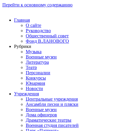
Перейти к основному содержанию
Главная
О сайте
Руководство
Общественный совет
Фонд В.ЛАНОВОГО
Рубрики
Музыка
Военные музеи
Литература
Театр
Персоналии
Конкурсы
Юнармия
Новости
Учреждения
Центральные учреждения
Ансамбли песни и пляски
Военные музеи
Дома офицеров
Драматические театры
Военная студия писателей
Парк «Патриот»