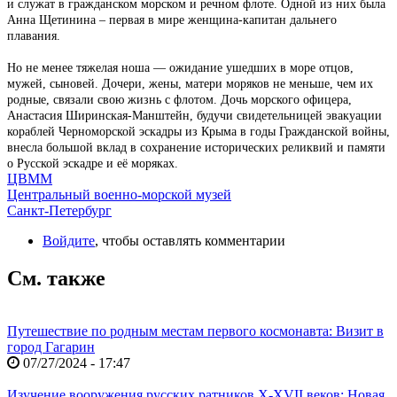
и служат в гражданском морском и речном флоте. Одной из них была
Анна Щетинина – первая в мире женщина-капитан дальнего
плавания.
Но не менее тяжелая ноша — ожидание ушедших в море отцов,
мужей, сыновей. Дочери, жены, матери моряков не меньше, чем их
родные, связали свою жизнь с флотом. Дочь морского офицера,
Анастасия Ширинская-Манштейн, будучи свидетельницей эвакуации
кораблей Черноморской эскадры из Крыма в годы Гражданской войны,
внесла большой вклад в сохранение исторических реликвий и памяти
о Русской эскадре и её моряках.
ЦВММ
Центральный военно-морской музей
Санкт-Петербург
Войдите
, чтобы оставлять комментарии
См. также
Путешествие по родным местам первого космонавта: Визит в
город Гагарин
07/27/2024 - 17:47
Изучение вооружения русских ратников X-XVII веков: Новая