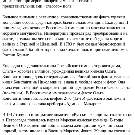
множество примеров покорения морской стихии
представительницами «слабого» пола.
Большое внимание развитию и совершенствованию флота уделяли
монаршие особы, среди которых было немало женщин. Екатерина II
понимала, что величие Российской империи во многом зависит от
морского могущества. Императрица провела ряд преобразований на
флоте, результатом чего стали многочисленные победы на море в
войнах с Турцией и Швецией. В 1783 г. был создан Черноморский
флот, главной базой которого стал Севастополь в присоединенном к
России Крыму.
Ещё одна представительница Российского императорского дома,
Ольга – королева эллинов, урождённая великая княжна Ольга
Константиновна, дочь генерал-адмирала Российского флота, великого
князя Константина Николаевича, знала и любила море и флот. Она
стала единственной в мире женщиной-адмиралом Российского флота
(почётным). В Российском императорском флоте Ольга
Константиновна являлась шефом 2-го (12-го) флотского экипажа и
шефом личного состава крейсера «Адмирал Макаров».
В 1917 году по инициативе комитета «Русские женщины, сплотитесь»
в Петрограде появилась первая Морская женская команда. В годы
Великой Отечественной войны замена женщинами мужчин стала
нормой, в том числе и в Военно-Морском Флоте. Женщины служили