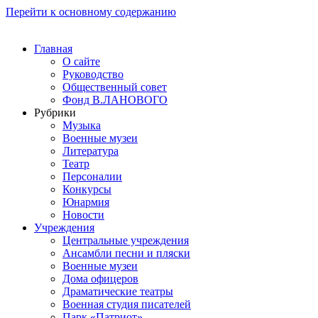
Перейти к основному содержанию
Главная
О сайте
Руководство
Общественный совет
Фонд В.ЛАНОВОГО
Рубрики
Музыка
Военные музеи
Литература
Театр
Персоналии
Конкурсы
Юнармия
Новости
Учреждения
Центральные учреждения
Ансамбли песни и пляски
Военные музеи
Дома офицеров
Драматические театры
Военная студия писателей
Парк «Патриот»