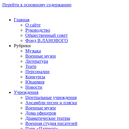
Перейти к основному содержанию
Главная
О сайте
Руководство
Общественный совет
Фонд В.ЛАНОВОГО
Рубрики
Музыка
Военные музеи
Литература
Театр
Персоналии
Конкурсы
Юнармия
Новости
Учреждения
Центральные учреждения
Ансамбли песни и пляски
Военные музеи
Дома офицеров
Драматические театры
Военная студия писателей
Парк «Патриот»