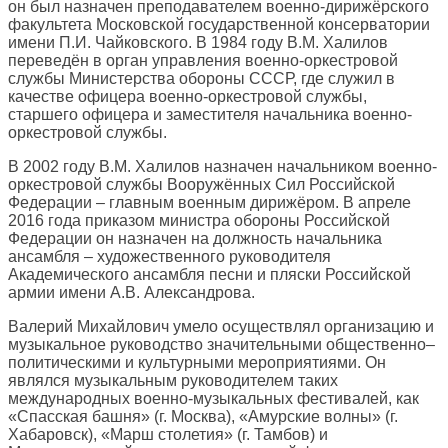
он был назначен преподавателем военно-дирижёрского
факультета Московской государственной консерватории
имени П.И. Чайковского. В 1984 году В.М. Халилов
переведён в орган управления военно-оркестровой
службы Министерства обороны СССР, где служил в
качестве офицера военно-оркестровой службы,
старшего офицера и заместителя начальника военно-
оркестровой службы.
В 2002 году В.М. Халилов назначен начальником военно-
оркестровой службы Вооружённых Сил Российской
Федерации – главным военным дирижёром. В апреле
2016 года приказом министра обороны Российской
Федерации он назначен на должность начальника
ансамбля – художественного руководителя
Академического ансамбля песни и пляски Российской
армии имени А.В. Александрова.
Валерий Михайлович умело осуществлял организацию и
музыкальное руководство значительными общественно–
политическими и культурными мероприятиями. Он
являлся музыкальным руководителем таких
международных военно-музыкальных фестивалей, как
«Спасская башня» (г. Москва), «Амурские волны» (г.
Хабаровск), «Марш столетия» (г. Тамбов) и