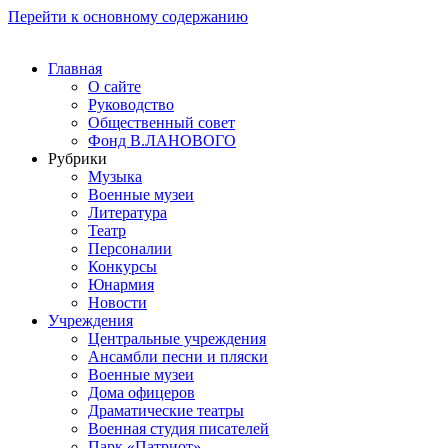
Перейти к основному содержанию
Главная
О сайте
Руководство
Общественный совет
Фонд В.ЛАНОВОГО
Рубрики
Музыка
Военные музеи
Литература
Театр
Персоналии
Конкурсы
Юнармия
Новости
Учреждения
Центральные учреждения
Ансамбли песни и пляски
Военные музеи
Дома офицеров
Драматические театры
Военная студия писателей
Парк «Патриот»