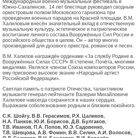
Международный военно-музыкальный фестиваль в
Южно-Сахалинске, 14 лет блестяще руководил сводным
оркестровым полком Московского гарнизона при
проведении военных парадов на Красной площади. В.М.
Халиловым внесён значительный вклад в отечественную
музыкальную культуру, эстетическое и патриотическое
воспитание личного состава Вооружённых Сил России и
российского общества в целом. Он – автор многих
произведений для духового оркестра, романсов и песен.
В.М. Халилов награждён орденами «За службу Родине в
Вооружённых Силах СССР» III степени, Почёта, многими
медалями. Являлся членом Союза композиторов России,
ему присвоено высокое звание «Народный артист
Российской Федерации».
Светлая память о патриоте Отечества, талантливом
музыканте генерал-лейтенанте Валерии Михайловиче
Халилове навсегда сохранится в наших сердцах.
Выражаем соболезнование родным и близким покойного.
С.K. Шойгу, В.В. Герасимов, Р.Х. Цаликов,
Н.А. Панков, Ю.И. Борисов, Д.В. Булгаков,
Т.В. Иванов, П.А. Попов, Ю.Э. Садовенко,
Т.В. Шевцова, А.В. Фомин, В.В. Селин, А.И. Волосов,