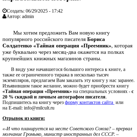
Создать:
06/29/2025 - 17:42
Автор:
admin
Мы хотим предложить Вам новую книгу
популярного российского писателя
Бориса
Солдатенко
«Тайная операция «Преемник»
, которая
уже буквально через месяц-два окажется на полках
крупнейших книжных магазинов страны.
В виду уже начавшегося большого интереса к книге, а
также ее ограниченного тиража в несколько тысяч
экземпляров, предлагаем Вам заказать эту книгу у нас заранее.
Изъявившим такое желание, можно будет приобрести книгу
«Тайная операция «Преемник»
на специальных условиях -
с
20 % скидкой и личным автографом писателя
.
Подпишитесь на книгу через
форму контактов сайта
или
на
E-mail: info@milcult.ru
Отрывок из книги:
«-И что планируется на месте Советского Союза? – прервал
молчание Громыко, министр иностранных дел СССР. –