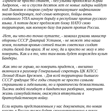
-Причем не просто станет, - без улыбки продолжил Юрий
Андропов, - но и спустя десяток лет ее новые лидеры найдут
под Львовом в старом сундуке пропахнувшее нафталином
знамя бандеровцев, под сенью которого, бойцы вновь
созданного УПА начнут борьбу в республике против русского
языка. А потом даже предложат блоку НАТО свою
территорию, как военную базу для ракет против России.
-Нет, вы что-то точно путаете, - замахал руками министр
обороны СССР Дмитрий Устинов, - не может эта наша
земля, политая кровью сотней тысяч советских солдат
стать базой для врага. Я не хочу, да и просто не могу в это
поверить. Как и в то, что там вновь будет возрожден культ
Бандеры.
-Как это не горько, но поверить придется, - внезапно
включился в разговор Генеральный секретарь ЦК КПСС
Леонид Ильич Брежнев. - Для всей территории бывшего
СССР грядущие 90-е годы станут не просто самыми
страшными и гибельными, но и практически безвластными.
Тысячи людей погибнут в бандитских разборках, завершат
жизнь самоубийством, окажутся втянутыми в
братоубийственную войну.
Если верить представленным у нас документам, то новая
власть в России тоже будет сконцентрирована в руках