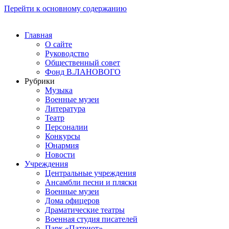
Перейти к основному содержанию
Главная
О сайте
Руководство
Общественный совет
Фонд В.ЛАНОВОГО
Рубрики
Музыка
Военные музеи
Литература
Театр
Персоналии
Конкурсы
Юнармия
Новости
Учреждения
Центральные учреждения
Ансамбли песни и пляски
Военные музеи
Дома офицеров
Драматические театры
Военная студия писателей
Парк «Патриот»