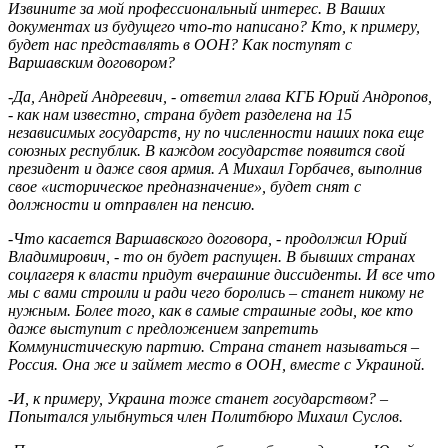
Извините за мой профессиональный интерес. В Ваших
документах из будущего что-то написано? Кто, к примеру,
будет нас представлять в ООН? Как поступят с
Варшавским договором?
-Да, Андрей Андреевич, - ответил глава КГБ Юрий Андропов,
- как нам известно, страна будет разделена на 15
независимых государств, ну по численности наших пока еще
союзных республик. В каждом государстве появится свой
президент и даже своя армия. А Михаил Горбачев, выполнив
свое «историческое предназначение», будет снят с
должности и отправлен на пенсию.
-Что касается Варшавского договора, - продолжил Юрий
Владимирович, - то он будет распущен. В бывших странах
соцлагеря к власти придут вчерашние диссиденты. И все что
мы с вами строили и ради чего боролись – станет никому не
нужным. Более того, как в самые страшные годы, кое кто
даже выступит с предложением запретить
Коммунистическую партию. Страна станет называться –
Россия. Она же и займет место в ООН, вместе с Украиной.
-И, к примеру, Украина тоже станет государством? –
Попытался улыбнуться член Политбюро Михаил Суслов.