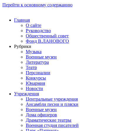
Перейти к основному содержанию
Главная
О сайте
Руководство
Общественный совет
Фонд В.ЛАНОВОГО
Рубрики
Музыка
Военные музеи
Литература
Театр
Персоналии
Конкурсы
Юнармия
Новости
Учреждения
Центральные учреждения
Ансамбли песни и пляски
Военные музеи
Дома офицеров
Драматические театры
Военная студия писателей
Парк «Патриот»