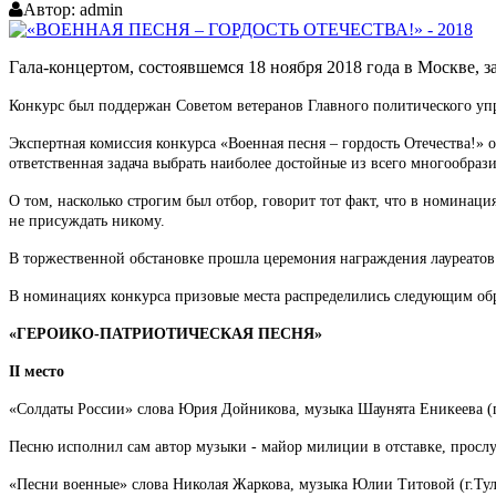
Автор:
admin
Гала-концертом, состоявшемся 18 ноября 2018 года в Москве, з
Конкурс был поддержан Советом ветеранов Главного политического у
Экспертная комиссия конкурса «Военная песня – гордость Отечества!»
ответственная задача выбрать наиболее достойные из всего многообраз
О том, насколько строгим был отбор, говорит тот факт, что в номинац
не присуждать никому.
В торжественной обстановке прошла церемония награждения лауреатов 
В номинациях конкурса призовые места распределились следующим об
«ГЕРОИКО-ПАТРИОТИЧЕСКАЯ ПЕСНЯ»
II место
«Солдаты России» слова Юрия Дойникова, музыка Шаунята Еникеева (г
Песню исполнил сам автор музыки - майор милиции в отставке, просл
«Песни военные» слова Николая Жаркова, музыка Юлии Титовой (г.Тул