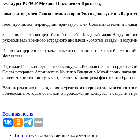
культуры РСФСР Михаил Николаевич Протасов;
композитор, член Союза композиторов России, заслуженный артис
поэт, публицист, переводчик, драматург, член Союза писателей и Гил
Завершился Гала-концерт боевой песней «Парадный марш Воздушно-ко
руководитель военного эстрадного ансамбля «Золотые звёзды» заслуже
В Гала-концерте прозвучала также песня от почетных гостей – «Росси
Журавлева.
В финале Гала-концерта автора конкурса «Военная песня – гордость От
Союза ветеранов Афганистана Кошелев Владимир Михайлович наградил 
армейской песенной культуры, верность традициям фронтового братств
Вели церемонию награждения лауреатов конкурса артисты военного эст
Годлевский, которые объявили о продолжении конкурса и открытии приё
Военная песня
Войдите
, чтобы оставлять комментарии