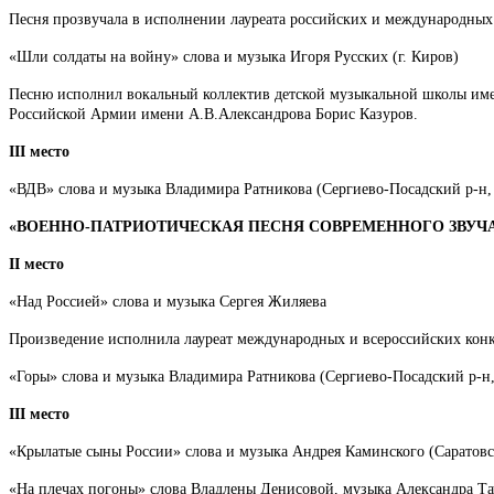
Песня прозвучала в исполнении лауреата российских и международных 
«Шли солдаты на войну» слова и музыка Игоря Русских (г. Киров)
Песню исполнил вокальный коллектив детской музыкальной школы имени
Российской Армии имени А.В.Александрова Борис Казуров.
III место
«ВДВ» слова и музыка Владимира Ратникова (Сергиево-Посадский р-н, г
«ВОЕННО-ПАТРИОТИЧЕСКАЯ ПЕСНЯ СОВРЕМЕННОГО ЗВУЧ
II место
«Над Россией» слова и музыка Сергея Жиляева
Произведение исполнила лауреат международных и всероссийских конк
«Горы» слова и музыка Владимира Ратникова (Сергиево-Посадский р-н, 
III место
«Крылатые сыны России» слова и музыка Андрея Каминского (Саратовска
«На плечах погоны» слова Владлены Денисовой, музыка Александра Та