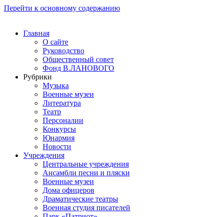
Перейти к основному содержанию
Главная
О сайте
Руководство
Общественный совет
Фонд В.ЛАНОВОГО
Рубрики
Музыка
Военные музеи
Литература
Театр
Персоналии
Конкурсы
Юнармия
Новости
Учреждения
Центральные учреждения
Ансамбли песни и пляски
Военные музеи
Дома офицеров
Драматические театры
Военная студия писателей
Парк «Патриот»