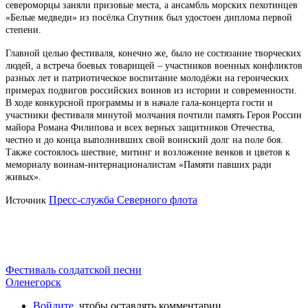
североморцы заняли призовые места, а ансамбль морских пехотинцев
«Белые медведи» из посёлка Спутник был удостоен диплома первой
степени.
Главной целью фестиваля, конечно же, было не состязание творческих
людей, а встреча боевых товарищей – участников военных конфликтов
разных лет и патриотическое воспитание молодёжи на героических
примерах подвигов российских воинов из истории и современности.
В ходе конкурсной программы и в начале гала-концерта гости и
участники фестиваля минутой молчания почтили память Героя России
майора Романа Филипова и всех верных защитников Отечества,
честно и до конца выполнивших свой воинский долг на поле боя.
Также состоялось шествие, митинг и возложение венков и цветов к
мемориалу воинам-интернационалистам «Памяти павших ради
живых».
Пресс-служба Северного флота
Источник
Фестиваль солдатской песни
Оленегорск
Войдите
, чтобы оставлять комментарии