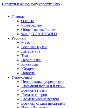
Перейти к основному содержанию
Главная
О сайте
Руководство
Общественный совет
Фонд В.ЛАНОВОГО
Рубрики
Музыка
Военные музеи
Литература
Театр
Персоналии
Конкурсы
Юнармия
Новости
Учреждения
Центральные учреждения
Ансамбли песни и пляски
Военные музеи
Дома офицеров
Драматические театры
Военная студия писателей
Парк «Патриот»