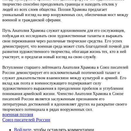
творчество способно преодолевать границы и находить отклик у
людей из всех слоев общества. Поэзия Храмова предлагает
уникальный взгляд на мир вооруженных сил, обеспечивая мост между
военной и гражданской сферами.
Путь Анатолия Храмова служит вдохновением для его сослуживцев,
побуждая их исследовать свои художественные таланты и выражать
свои переживания через различные творческие средства. Его успех
демонстрирует, что военная среда может стать благодатной почвой для
развития художественного творчества, обогащая жизнь тех, кто в ней
участвует, и предлагая новый взгляд на свою службу.
Вступление старшего лейтенанта Анатолия Храмова в Союз писателей
России демонстрирует его исключительный поэтический талант и
служит доказательством взаимосвязи между культурой и армией. Его
вклад как поэта и военнослужащего подчеркивает силу
художественного выражения в преодолении пробелов и углублении
понимания армейской жизни. Членство Анатолия Храмова в Союзе
писателей России является заслуженным признанием его
литературных достижений и вдохновляет других на раскрытие своего
творческого потенциала в рядах вооруженных сил.
военная поэзия
Союз писателей России
Войдите
, чтобы оставлять комментарии