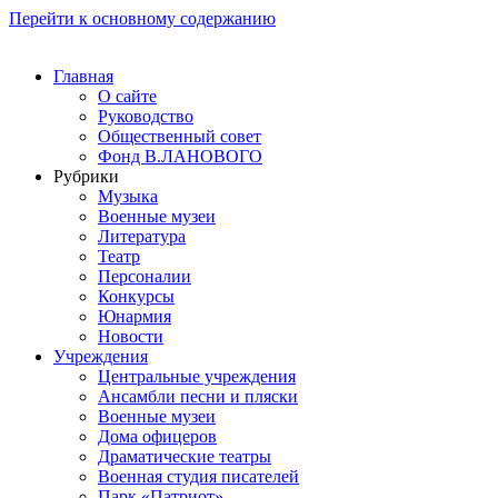
Перейти к основному содержанию
Главная
О сайте
Руководство
Общественный совет
Фонд В.ЛАНОВОГО
Рубрики
Музыка
Военные музеи
Литература
Театр
Персоналии
Конкурсы
Юнармия
Новости
Учреждения
Центральные учреждения
Ансамбли песни и пляски
Военные музеи
Дома офицеров
Драматические театры
Военная студия писателей
Парк «Патриот»