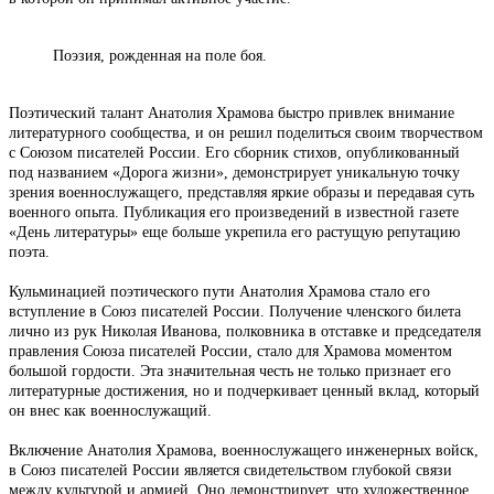
Поэзия, рожденная на поле боя.
Поэтический талант Анатолия Храмова быстро привлек внимание
литературного сообщества, и он решил поделиться своим творчеством
с Союзом писателей России. Его сборник стихов, опубликованный
под названием «Дорога жизни», демонстрирует уникальную точку
зрения военнослужащего, представляя яркие образы и передавая суть
военного опыта. Публикация его произведений в известной газете
«День литературы» еще больше укрепила его растущую репутацию
поэта.
Кульминацией поэтического пути Анатолия Храмова стало его
вступление в Союз писателей России. Получение членского билета
лично из рук Николая Иванова, полковника в отставке и председателя
правления Союза писателей России, стало для Храмова моментом
большой гордости. Эта значительная честь не только признает его
литературные достижения, но и подчеркивает ценный вклад, который
он внес как военнослужащий.
Включение Анатолия Храмова, военнослужащего инженерных войск,
в Союз писателей России является свидетельством глубокой связи
между культурой и армией. Оно демонстрирует, что художественное