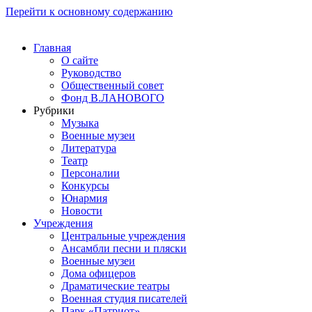
Перейти к основному содержанию
Главная
О сайте
Руководство
Общественный совет
Фонд В.ЛАНОВОГО
Рубрики
Музыка
Военные музеи
Литература
Театр
Персоналии
Конкурсы
Юнармия
Новости
Учреждения
Центральные учреждения
Ансамбли песни и пляски
Военные музеи
Дома офицеров
Драматические театры
Военная студия писателей
Парк «Патриот»