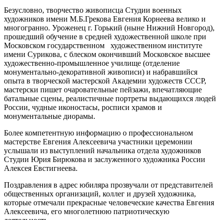
Безусловно, творчество живописца Студии военных
художников имени М.Б.Грекова Евгения Корнеева велико и
многогранно. Уроженец г. Горький (ныне Нижний Новгород),
прошедший обучение в средней художественной школе при
Московском государственном художественном институте
имени Сурикова, с блеском окончивший Московское высшее
художественно-промышленное училище (отделение
монументально-декоративной живописи) и набравшийся
опыта в творческой мастерской Академии художеств СССР,
мастерски пишет очаровательные пейзажи, впечатляющие
батальные сцены, реалистичные портреты выдающихся людей
России, чудные иконостасы, росписи храмов и
монументальные диорамы.
Более компетентную информацию о профессиональном
мастерстве Евгения Алексеевича участники церемонии
услышали из выступлений начальника отдела художников
Студии Юрия Бирюкова и заслуженного художника России
Алексея Евстигнеева.
Поздравления в адрес юбиляра прозвучали от представителей
общественных организаций, коллег и друзей художника,
которые отмечали прекрасные человеческие качества Евгения
Алексеевича, его многолетнюю патриотическую