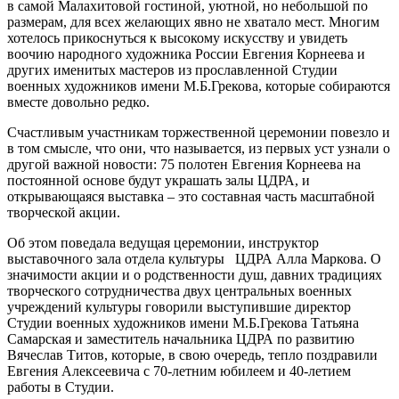
в самой Малахитовой гостиной, уютной, но небольшой по
размерам, для всех желающих явно не хватало мест. Многим
хотелось прикоснуться к высокому искусству и увидеть
воочию народного художника России Евгения Корнеева и
других именитых мастеров из прославленной Студии
военных художников имени М.Б.Грекова, которые собираются
вместе довольно редко.
Счастливым участникам торжественной церемонии повезло и
в том смысле, что они, что называется, из первых уст узнали о
другой важной новости: 75 полотен Евгения Корнеева на
постоянной основе будут украшать залы ЦДРА, и
открывающаяся выставка – это составная часть масштабной
творческой акции.
Об этом поведала ведущая церемонии, инструктор
выставочного зала отдела культуры ЦДРА Алла Маркова. О
значимости акции и о родственности душ, давних традициях
творческого сотрудничества двух центральных военных
учреждений культуры говорили выступившие директор
Студии военных художников имени М.Б.Грекова Татьяна
Самарская и заместитель начальника ЦДРА по развитию
Вячеслав Титов, которые, в свою очередь, тепло поздравили
Евгения Алексеевича с 70-летним юбилеем и 40-летием
работы в Студии.