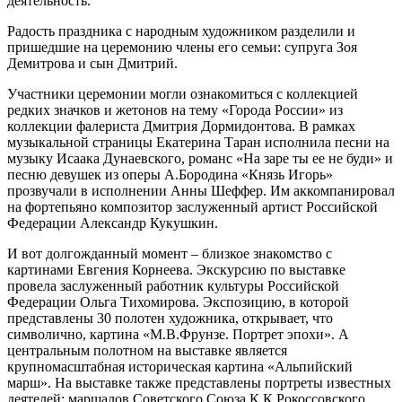
деятельность.
Радость праздника с народным художником разделили и
пришедшие на церемонию члены его семьи: супруга Зоя
Демитрова и сын Дмитрий.
Участники церемонии могли ознакомиться с коллекцией
редких значков и жетонов на тему «Города России» из
коллекции фалериста Дмитрия Дормидонтова. В рамках
музыкальной страницы Екатерина Таран исполнила песни на
музыку Исаака Дунаевского, романс «На заре ты ее не буди» и
песню девушек из оперы А.Бородина «Князь Игорь»
прозвучали в исполнении Анны Шеффер. Им аккомпанировал
на фортепьяно композитор заслуженный артист Российской
Федерации Александр Кукушкин.
И вот долгожданный момент – близкое знакомство с
картинами Евгения Корнеева. Экскурсию по выставке
провела заслуженный работник культуры Российской
Федерации Ольга Тихомирова. Экспозицию, в которой
представлены 30 полотен художника, открывает, что
символично, картина «М.В.Фрунзе. Портрет эпохи». А
центральным полотном на выставке является
крупномасштабная историческая картина «Альпийский
марш». На выставке также представлены портреты известных
деятелей: маршалов Советского Союза К.К.Рокоссовского,