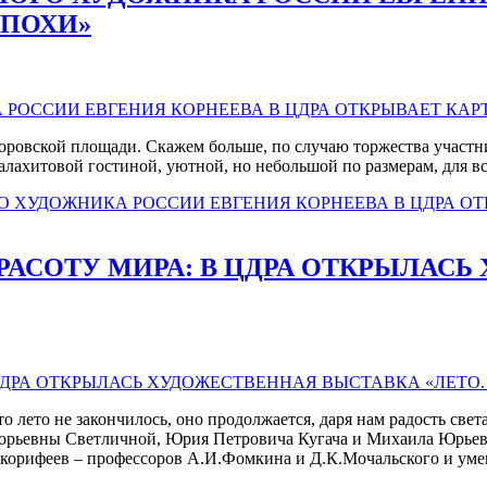
ЭПОХИ»
воровской площади. Скажем больше, по случаю торжества участ
лахитовой гостиной, уютной, но небольшой по размерам, для вс
 ХУДОЖНИКА РОССИИ ЕВГЕНИЯ КОРНЕЕВА В ЦДРА ОТК
РАСОТУ МИРА: В ЦДРА ОТКРЫЛАС
лето не закончилось, оно продолжается, даря нам радость свет
горьевны Светличной, Юрия Петровича Кугача и Михаила Юрьев
 корифеев – профессоров А.И.Фомкина и Д.К.Мочальского и уме