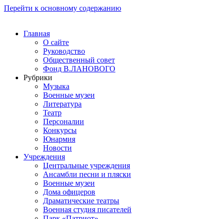
Перейти к основному содержанию
Главная
О сайте
Руководство
Общественный совет
Фонд В.ЛАНОВОГО
Рубрики
Музыка
Военные музеи
Литература
Театр
Персоналии
Конкурсы
Юнармия
Новости
Учреждения
Центральные учреждения
Ансамбли песни и пляски
Военные музеи
Дома офицеров
Драматические театры
Военная студия писателей
Парк «Патриот»