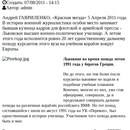
Создать:
07/08/2011 - 14:15
Автор:
admin
Андрей ГАВРИЛЕНКО, «Красная звезда» 5 Апреля 2011 года.
В истории военной журналистики особое место занимает
бывшая кузница кадров для флотской и армейской прессы -
Львовское высшее военно-политическое училище. А летом
этого года исполнится ровно 20 лет единственному дальнему
походу курсантов этого вуза на учебном корабле вокруг
Европы.
Львовяне во время похода летом
1991 года у берегов Греции.
Ни до этого, ни тем более после
курсанты-львовяне не ходили в
подобные учебные плавания.
Конечно, многие из них, уже став
офицерами, совершали, да и
продолжают совершать дальние
походы на различных кораблях российского ВМФ. Но тот поход,
состоявшийся с июля по август 1991 года на УК «Перекоп», был
единственным в истории училища. Участником того похода довелось
быть и мне.