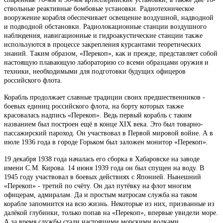
ствольные реактивные бомбовые установки. Радиотехническое
вооружение корабля обеспечивает освещение воздушной, надводной
и подводной обстановки. Радиолокационные станции воздушного
наблюдения, навигационные и гидроакустические станции также
используются в процессе закрепления курсантами теоретических
знаний. Таким образом, «Перекоп», как и прежде, представляет собой
настоящую плавающую лабораторию со всеми образцами оружия и
техники, необходимыми для подготовки будущих офицеров
российского флота.
Корабль продолжает славные традиции своих предшественников -
боевых единиц российского флота, на борту которых также
красовалась надпись «Перекоп». Ведь первый корабль с таким
названием был построен ещё в конце XIX века. Это был товарно-
пассажирский пароход. Он участвовал в Первой мировой войне. А в
июле 1936 года в городе Горьком был заложен монитор «Перекоп».
19 декабря 1938 года началась его сборка в Хабаровске на заводе
имени С.М. Кирова. 14 июня 1939 года он был спущен на воду. В
1945 году участвовал в боевых действиях с Японией. Нынешний
«Перекоп» - третий по счёту. Он дал путёвку на флот многим
офицерам, адмиралам. Да и простым матросам служба на таком
корабле запомнится на всю жизнь. Некоторые из них, призванные из
далёкой глубинки, только попав на «Перекоп», впервые увидели море.
А за время службы стали настоящими морскими волками.