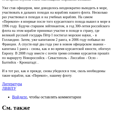
Уже став офицером, мне доводилось неоднократно выходить в море,
участвовать в дальних походах на кораблях нашего флота. Несколько
раз участвовал в походах и на учебных кораблях. На самом
«Перекопе» я впервые после того курсантского похода вышел в море в
1996 году. Будучи старшим лейтенантом, в год 300-летия российского
флота на этом корабле принимал участие в походе в страну, где
великий русский государь Пётр I постигал морские науки, - в
Голландию. Затем, уже капитаном 2 ранга, в 2006 году побывал во
Франции. А спустя ещё два года уже в новом офицерском звании -
капитана 1 ранга - снова, как и во время курсантской юности, обогнул
Европу. В 2008 году вместе с почти тремя сотнями курсантов прошёл
по маршруту Новороссийск - Севастополь - Лиссабон - Осло -
Балтийск - Кронштадт...
И в тот раз, как и прежде, снова убедился в том, сколь необходимы
такие корабли, как «Перекоп», нашему флоту.
Литература
ЛВВПУ
Войдите
, чтобы оставлять комментарии
См. также