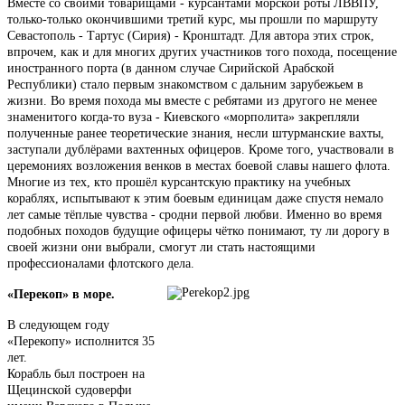
Вместе со своими товарищами - курсантами морской роты ЛВВПУ,
только-только окончившими третий курс, мы прошли по маршруту
Севастополь - Тартус (Сирия) - Кронштадт. Для автора этих строк,
впрочем, как и для многих других участников того похода, посещение
иностранного порта (в данном случае Сирийской Арабской
Республики) стало первым знакомством с дальним зарубежьем в
жизни. Во время похода мы вместе с ребятами из другого не менее
знаменитого когда-то вуза - Киевского «морполита» закрепляли
полученные ранее теоретические знания, несли штурманские вахты,
заступали дублёрами вахтенных офицеров. Кроме того, участвовали в
церемониях возложения венков в местах боевой славы нашего флота.
Многие из тех, кто прошёл курсантскую практику на учебных
кораблях, испытывают к этим боевым единицам даже спустя немало
лет самые тёплые чувства - сродни первой любви. Именно во время
подобных походов будущие офицеры чётко понимают, ту ли дорогу в
своей жизни они выбрали, смогут ли стать настоящими
профессионалами флотского дела.
«Перекоп» в море.
В следующем году
«Перекопу» исполнится 35
лет.
Корабль был построен на
Щецинской судоверфи