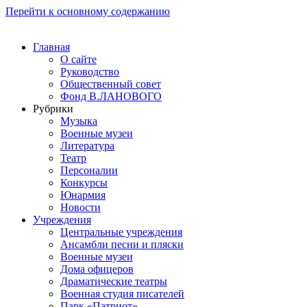
Перейти к основному содержанию
Главная
О сайте
Руководство
Общественный совет
Фонд В.ЛАНОВОГО
Рубрики
Музыка
Военные музеи
Литература
Театр
Персоналии
Конкурсы
Юнармия
Новости
Учреждения
Центральные учреждения
Ансамбли песни и пляски
Военные музеи
Дома офицеров
Драматические театры
Военная студия писателей
Парк «Патриот»