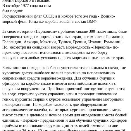
имени Варского в Польше.
В октябре 1977 года на нём
был поднят
Государственный флаг СССР, а в ноябре того же года - Военно-
морской флаг. Тогда же корабль вошёл в состав ВМФ.
За свою историю «Перекопом» пройдено свыше 300 тысяч миль, были
совершены заходы в порты различных стран, в том числе Германии,
Голландии, Алжира, Мексики, Туниса, Греции, Италии, Румынии...
Но, несмотря на солидный возраст, мореходность «Перекопа» по-
прежнему позволяет использовать имеющееся на его борту
вооружение в любых условиях на всех морских и океанских театрах.
Большинство походов корабля осуществляется с выходом в океан, где
курсантам даётся наиболее полная практика по использованию
современных средств кораблевождения. Для обучения будущих
офицеров на корабле также имеются шестивёсельные шлюпки с
парусным вооружением. При благоприятной погоде они спускаются
на воду, курсанты учатся управлять ими и проводят шлюпочные
гонки, курсанты старших курсов осваивают управление моторными
плавсредствами. На корабле также есть две оборудованные
астрономические палубы, на которых курсанты производят замеры
высот светил в дневное и ночное время для определения места боевой
единицы. «Перекоп» предназначен и для обучения будущих офицеров
приёмам использования оружия. Для этих целей имеются по две
спаренные 76-мм и 30-мм артиллерийские установки, а также две 16-