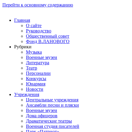
Перейти к основному содержанию
Главная
О сайте
Руководство
Общественный совет
Фонд В.ЛАНОВОГО
Рубрики
Музыка
Военные музеи
Литература
Театр
Персоналии
Конкурсы
Юнармия
Новости
Учреждения
Центральные учреждения
Ансамбли песни и пляски
Военные музеи
Дома офицеров
Драматические театры
Военная студия писателей
Парк «Патриот»