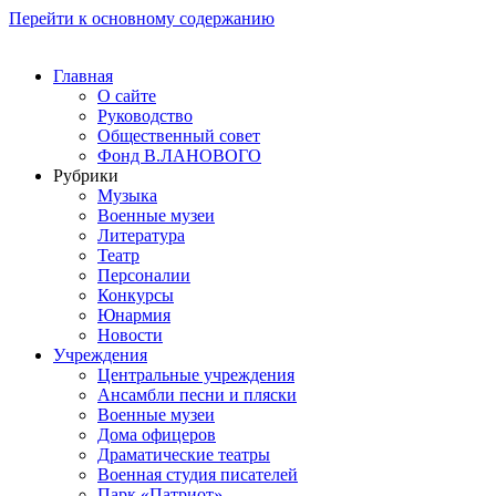
Перейти к основному содержанию
Главная
О сайте
Руководство
Общественный совет
Фонд В.ЛАНОВОГО
Рубрики
Музыка
Военные музеи
Литература
Театр
Персоналии
Конкурсы
Юнармия
Новости
Учреждения
Центральные учреждения
Ансамбли песни и пляски
Военные музеи
Дома офицеров
Драматические театры
Военная студия писателей
Парк «Патриот»