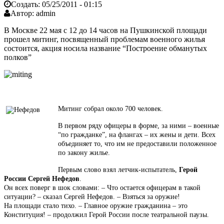
Создать:
05/25/2011 - 01:15
Автор:
admin
В Москве 22 мая с 12 до 14 часов на Пушкинской площади
прошел митинг, посвященный проблемам военного жилья
состоится, акция носила название “Построение обманутых
полков”
Митинг собрал около 700 человек.
В первом ряду офицеры в форме, за ними – военные
“по гражданке”, на флангах – их жены и дети. Всех
объединяет то, что им не предоставили положенное
по закону жилье.
Первым слово взял летчик-испытатель,
Герой
России Сергей Нефедов
.
Он всех поверг в шок словами: – Что остается офицерам в такой
ситуации? – сказал Сергей Нефедов. – Взяться за оружие!
На площади стало тихо. – Главное оружие гражданина – это
Конституция! – продолжил Герой России после театральной паузы.