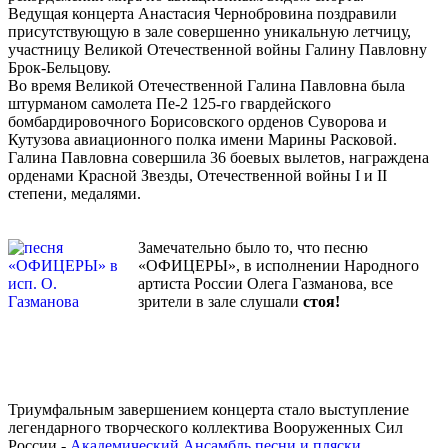
Ведущая концерта Анастасия Чернобровина поздравили
присутствующую в зале совершенно уникальную летчицу,
участницу Великой Отечественной войны Галину Павловну
Брок-Бельцову.
Во время Великой Отечественной Галина Павловна была
штурманом самолета Пе-2 125-го гвардейского
бомбардировочного Борисовского орденов Суворова и
Кутузова авиационного полка имени Марины Расковой.
Галина Павловна совершила 36 боевых вылетов, награждена
орденами Красной Звезды, Отечественной войны I и II
степени, медалями.
Замечательно было то, что песню
«ОФИЦЕРЫ», в исполнении Народного
артиста России Олега Газманова, все
зрители в зале слушали
стоя!
Триумфальным завершением концерта стало выступление
легендарного творческого коллектива Вооруженных Сил
России -
Академический Ансамбль песни и пляски