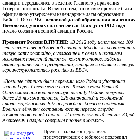
авиации передавались в ведение Главного управления
Генерального штаба. В связи с тем, что в свое время не были
официально утверждены календарные даты образования
Войск ПВО и ВВС,
основной датой образования нынешних
Военно-воздушных сил считается 12 августа 1912 года
–
начало создания военной авиации России.
Президент России В.ПУТИН:
«В 2012 году исполняется 100
лет отечественной военной авиации. Мы должны отметить
такую дату достойно, с уважением к делам и подвигам
нескольких поколений пилотов, конструкторов, рабочих
авиастроительных предприятий, которые создавали славную
героическую летопись российских ВВС».
«Военные лётчики были первыми, кого Родина удостоила
звания Героя Советского союза. Только в годы Великой
Отечественной войны высшую награду Родины получили
более 2,5 тысячи пилотов, 228 авиачастей и соединений
стали гвардейскими, 897 награждены боевыми орденами.
Военные лётчики составили костяк первого отряда
космонавтов нашей страны. И именно военный лётчик Юрий
Алексеевич Гагарин совершил прорыв в космос»
.
Преде началом концерта всех
присутствующих с юбилеем поздравил