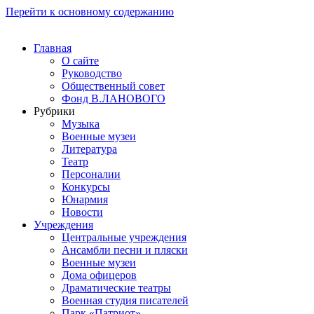
Перейти к основному содержанию
Главная
О сайте
Руководство
Общественный совет
Фонд В.ЛАНОВОГО
Рубрики
Музыка
Военные музеи
Литература
Театр
Персоналии
Конкурсы
Юнармия
Новости
Учреждения
Центральные учреждения
Ансамбли песни и пляски
Военные музеи
Дома офицеров
Драматические театры
Военная студия писателей
Парк «Патриот»