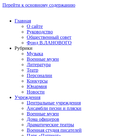
Перейти к основному содержанию
Главная
О сайте
Руководство
Общественный совет
Фонд В.ЛАНОВОГО
Рубрики
Музыка
Военные музеи
Литература
Театр
Персоналии
Конкурсы
Юнармия
Новости
Учреждения
Центральные учреждения
Ансамбли песни и пляски
Военные музеи
Дома офицеров
Драматические театры
Военная студия писателей
Парк «Патриот»