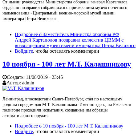
От имени руководства Министерства обороны генерал Картаполов
сердечно поздравил собравшихся с присвоением музею почетного
наименования «Центральный военно-морской музей имени
императора Петра Великого».
Подробнее
о Заместитель Министра обороны РФ
Андрей Картаполов поздравил коллектив ЦВММ с
возвращением музею имени императора Петра Великого
Войдите
, чтобы оставлять комментарии
10 ноября - 100 лет М.Т. Калашникову
Создать:
11/08/2019 - 23:45
Автор:
admin
Ленинград, впоследствии Санкт-Петербург, стал по настоящему
родным городом для М.Т. Калашникова. Именно здесь, на Ржевском
полигоне проходили испытания, созданные им образцы
автоматического оружия.
Подробнее
о 10 ноября - 100 лет М.Т. Калашникову
Войдите
, чтобы оставлять комментарии