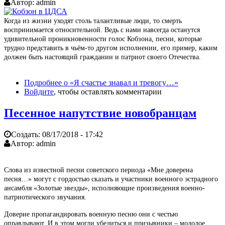
Автор:
admin
Когда из жизни уходят столь талантливые люди, то смерть
воспринимается относительной. Ведь с нами навсегда останутся
удивительной проникновенности голос Кобзона, песни, которые
трудно представить в чьём-то другом исполнении, его пример, каким
должен быть настоящий гражданин и патриот своего Отечества.
Подробнее
о «Я счастье знавал и тревогу…»
Войдите
, чтобы оставлять комментарии
Песенное напутствие новобранцам
Создать:
08/17/2018 - 17:42
Автор:
admin
Слова из известной песни советского периода «Мне доверена
песня…» могут с гордостью сказать и участники военного эстрадного
ансамбля «Золотые звезды», исполняющие произведения военно-
патриотического звучания.
Доверие пропагандировать военную песню они с честью
оправдывают. И в этом могли убедиться и призывники – молодое