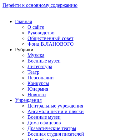
Перейти к основному содержанию
Главная
О сайте
Руководство
Общественный совет
Фонд В.ЛАНОВОГО
Рубрики
Музыка
Военные музеи
Литература
Театр
Персоналии
Конкурсы
Юнармия
Новости
Учреждения
Центральные учреждения
Ансамбли песни и пляски
Военные музеи
Дома офицеров
Драматические театры
Военная студия писателей
Парк «Патриот»