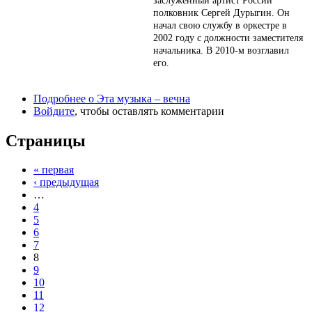
заслуженный артист России
полковник Сергей Дурыгин. Он
начал свою службу в оркестре в
2002 году с должности заместителя
начальника. В 2010-м возглавил
его.
Подробнее
о Эта музыка – вечна
Войдите
, чтобы оставлять комментарии
Страницы
« первая
‹ предыдущая
…
4
5
6
7
8
9
10
11
12