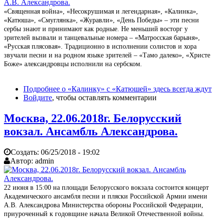
«Священная война», «Несокрушимая и легендарная», «Калинка»,
«Катюша», «Смуглянка», «Журав­ли», «День Победы» – эти песни
сербы знают и принимают как родные. Не меньший восторг у
зрителей вызвали и танцевальные номера – «Матросская барыня»,
«Русская плясовая». Традиционно в исполнении солистов и хора
звучали песни и на родном языке зрителей – «Тамо далеко», «Христе
Боже» александ­ровцы исполнили на сербском.
Подробнее
о «Калинку» с «Катюшей» здесь всегда ждут
Войдите
, чтобы оставлять комментарии
Москва, 22.06.2018г. Белорусский
вокзал. Ансамбль Александрова.
Создать:
06/25/2018 - 19:02
Автор:
admin
22 июня в 15:00 на площади Белорусского вокзала состоится концерт
Академического ансамбля песни и пляски Российской Армии имени
А.В. Александрова Министерства обороны Российской Федерации,
приуроченный к годовщине начала Великой Отечественной войны.