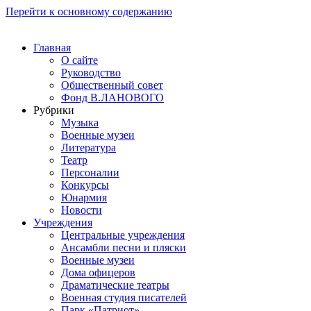
Перейти к основному содержанию
Главная
О сайте
Руководство
Общественный совет
Фонд В.ЛАНОВОГО
Рубрики
Музыка
Военные музеи
Литература
Театр
Персоналии
Конкурсы
Юнармия
Новости
Учреждения
Центральные учреждения
Ансамбли песни и пляски
Военные музеи
Дома офицеров
Драматические театры
Военная студия писателей
Парк «Патриот»