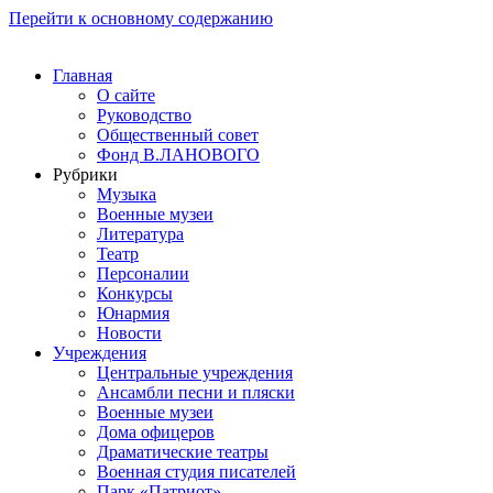
Перейти к основному содержанию
Главная
О сайте
Руководство
Общественный совет
Фонд В.ЛАНОВОГО
Рубрики
Музыка
Военные музеи
Литература
Театр
Персоналии
Конкурсы
Юнармия
Новости
Учреждения
Центральные учреждения
Ансамбли песни и пляски
Военные музеи
Дома офицеров
Драматические театры
Военная студия писателей
Парк «Патриот»