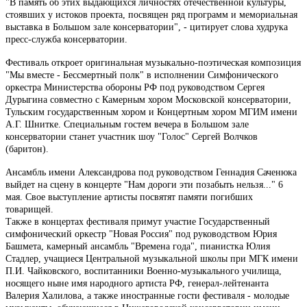
"В память об этих выдающихся личностях отечественной культуры,
стоявших у истоков проекта, посвящен ряд программ и мемориальная
выставка в Большом зале консерватории", - цитирует слова худрука
пресс-служба консерватории.
Фестиваль откроет оригинальная музыкально-поэтическая композиция
"Мы вместе - Бессмертный полк" в исполнении Симфонического
оркестра Министерства обороны РФ под руководством Сергея
Дурыгина совместно с Камерным хором Московской консерватории,
Тульским государственным хором и Концертным хором МГИМ имени
А.Г. Шнитке. Специальным гостем вечера в Большом зале
консерватории станет участник шоу "Голос" Сергей Волчков
(баритон).
Ансамбль имени Александрова под руководством Геннадия Саченюка
выйдет на сцену в концерте "Нам дороги эти позабыть нельзя..." 6
мая. Свое выступление артисты посвятят памяти погибших
товарищей.
Также в концертах фестиваля примут участие Государственный
симфонический оркестр "Новая Россия" под руководством Юрия
Башмета, камерный ансамбль "Времена года", пианистка Юлия
Стадлер, учащиеся Центральной музыкальной школы при МГК имени
П.И. Чайковского, воспитанники Военно-музыкального училища,
носящего ныне имя народного артиста РФ, генерал-лейтенанта
Валерия Халилова, а также иностранные гости фестиваля - молодые