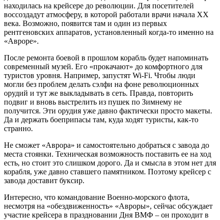
находилась на крейсере до революции. Для посетителей
воссоздадут атмосферу, в которой работали врачи начала XX
века. Возможно, появится там и один из первых
рентгеновских аппаратов, установленный когда-то именно на
«Авроре».
После ремонта боевой в прошлом корабль будет напоминать
современный музей. Его «прокачают» до комфортного для
туристов уровня. Например, запустят Wi-Fi. Чтобы люди
могли без проблем делать сэлфи на фоне революционных
орудий и тут же выкладывать в сеть. Правда, повторить
подвиг и вновь выстрелить из пушек по Зимнему не
получится. Эти орудия уже давно фактически просто макеты.
Да и держать боеприпасы там, куда ходят туристы, как-то
странно.
Не сможет «Аврора» и самостоятельно добраться с завода до
места стоянки. Техническая возможность поставить ее на ход
есть, но стоит это слишком дорого. Да и смысла в этом нет для
корабля, уже давно ставшего памятником. Поэтому крейсер с
завода доставит буксир.
Интересно, что командование Военно-морского флота,
несмотря на «обездвиженность» «Авроры», сейчас обсуждает
участие крейсера в праздновании Дня ВМФ – он проходит в