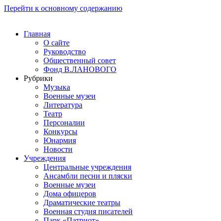
Перейти к основному содержанию
Главная
О сайте
Руководство
Общественный совет
Фонд В.ЛАНОВОГО
Рубрики
Музыка
Военные музеи
Литература
Театр
Персоналии
Конкурсы
Юнармия
Новости
Учреждения
Центральные учреждения
Ансамбли песни и пляски
Военные музеи
Дома офицеров
Драматические театры
Военная студия писателей
Парк «Патриот»