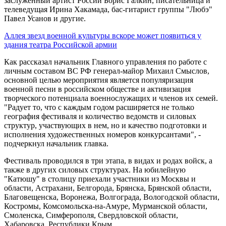
заслуженный артист России Борис Галкин, писательница и
телеведущая Ирина Хакамада, бас-гитарист группы "Любэ"
Павел Усанов и другие.
Аллея звезд военной культуры вскоре может появиться у
здания театра Российской армии
Как рассказал начальник Главного управления по работе с
личным составом ВС РФ генерал-майор Михаил Смыслов,
основной целью мероприятия является популяризация
военной песни в российском обществе и активизация
творческого потенциала военнослужащих и членов их семей.
"Радует то, что с каждым годом расширяется не только
география фестиваля и количество ведомств и силовых
структур, участвующих в нем, но и качество подготовки и
исполнения художественных номеров конкурсантами", -
подчеркнул начальник главка.
Фестиваль проводился в три этапа, в видах и родах войск, а
также в других силовых структурах. На юбилейную
"Катюшу" в столицу приехали участники из Москвы и
области, Астрахани, Белгорода, Брянска, Брянской области,
Благовещенска, Воронежа, Волгограда, Вологодской области,
Костромы, Комсомольска-на-Амуре, Мурманской области,
Смоленска, Симферополя, Свердловской области,
Хабаровска, Республики Крым.