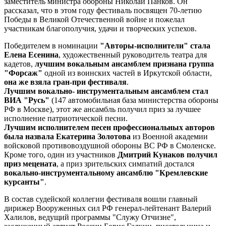
заместитель министра обороны Николай Панков. Он
рассказал, что в этом году фестиваль посвящен 70-летию
Победы в Великой Отечественной войне и пожелал
участникам благополучия, удачи и творческих успехов.
Победителем в номинации
"Авторы-исполнители" стала
Елена Есенина
, художественный руководитель театра для
кадетов,
лучшим вокальным ансамблем признана группа
"Форсаж"
одной из воинских частей в Иркутской области,
она же взяла гран-при фестиваля
.
Лучшим вокально- инструментальным ансамблем стал
ВИА "Русь"
(147 автомобильная база министерства обороны
РФ в Москве), этот же ансамбль получил приз за лучшее
исполнение патриотической песни.
Лучшим исполнителем песен профессиональных авторов
была назвала Екатерина Золотова
из Военной академии
войсковой противовоздушной обороны ВС РФ в Смоленске.
Кроме того, один из участников
Дмитрий Кунаков получил
приз мецената
, а приз зрительских симпатий достался
вокально-инструментальному ансамблю "Кремлевские
курсанты"
.
В состав судейской коллегии фестиваля вошли главный
дирижер Вооруженных сил РФ генерал-лейтенант Валерий
Халилов, ведущий программы "Служу Отчизне",