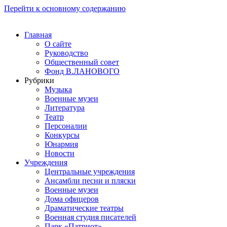
Перейти к основному содержанию
Главная
О сайте
Руководство
Общественный совет
Фонд В.ЛАНОВОГО
Рубрики
Музыка
Военные музеи
Литература
Театр
Персоналии
Конкурсы
Юнармия
Новости
Учреждения
Центральные учреждения
Ансамбли песни и пляски
Военные музеи
Дома офицеров
Драматические театры
Военная студия писателей
Парк «Патриот»