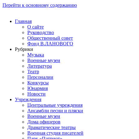
Перейти к основному содержанию
Главная
О сайте
Руководство
Общественный совет
Фонд В.ЛАНОВОГО
Рубрики
Музыка
Военные музеи
Литература
Театр
Персоналии
Конкурсы
Юнармия
Новости
Учреждения
Центральные учреждения
Ансамбли песни и пляски
Военные музеи
Дома офицеров
Драматические театры
Военная студия писателей
Парк «Патриот»