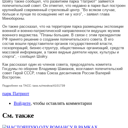
Шойгу также сообщил, что развитием парка "Патриот" займется
попечительский совет. Он отметил, что недавно в парке был построен
крупнейший современный стрелковый центр. "Во всяком случае,
больше и лучше по оснащению нет ни у кого", - заявил глава
Минобороны.
Он также рассказал, что на территории парка размещены экспозиции
военной и военно-патриотической направленности ведущих музеев
военного ведомства. "Планы большие. В связи с этим президентом
РФ принято решение о создании попечительского совета. В его
состав вошли представители органов государственной власти,
госкорпораций, бизнес-структур, общественных организаций, средств
массовой информации, а также видные деятели науки, культуры и
спорта", - сообщил Шойгу.
Как рассказал один из членов совета, председатель комитета
Госдумы по обороне Владимир Шаманов, возглавил попечительский
совет Герой СССР, глава Союза десантников России Валерий
Востротин.
Подробнее на ТАСС: tass.ru/moskva/4101739
парк Патриот
Войдите
, чтобы оставлять комментарии
См. также