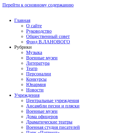
Перейти к основному содержанию
Главная
О сайте
Руководство
Общественный совет
Фонд В.ЛАНОВОГО
Рубрики
Музыка
Военные музеи
Литература
Театр
Персоналии
Конкурсы
Юнармия
Новости
Учреждения
Центральные учреждения
Ансамбли песни и пляски
Военные музеи
Дома офицеров
Драматические театры
Военная студия писателей
Парк «Патриот»