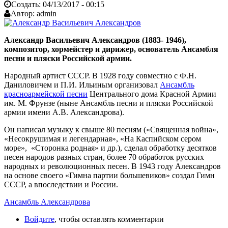
Создать:
04/13/2017 - 00:15
Автор:
admin
Александр Васильевич Александров (1883- 1946),
композитор, хормейстер и дирижер, основатель Ансамбля
песни и пляски Российской армии.
Народный артист СССР. В 1928 году совместно с Ф.Н.
Даниловичем и П.И. Ильиным организовал
Ансамбль
красноармейской песни
Центрального дома Красной Армии
им. М. Фрунзе (ныне Ансамбль песни и пляски Российской
армии имени А.В. Александрова).
Он написал музыку к свыше 80 песням («Священная война»,
«Несокрушимая и легендарная», «На Каспийском сером
море», «Сторонка родная» и др.), сделал обработку десятков
песен народов разных стран, более 70 обработок русских
народных и революционных песен. В 1943 году Александров
на основе своего «Гимна партии большевиков» создал Гимн
СССР, а впоследствии и России.
Ансамбль Александрова
Войдите
, чтобы оставлять комментарии