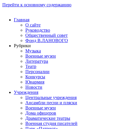
Перейти к основному содержанию
Главная
О сайте
Руководство
Общественный совет
Фонд В.ЛАНОВОГО
Рубрики
Музыка
Военные музеи
Литература
Театр
Персоналии
Конкурсы
Юнармия
Новости
Учреждения
Центральные учреждения
Ансамбли песни и пляски
Военные музеи
Дома офицеров
Драматические театры
Военная студия писателей
Парк «Патриот»