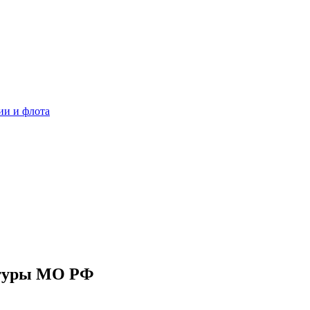
ии и флота
ьтуры МО РФ