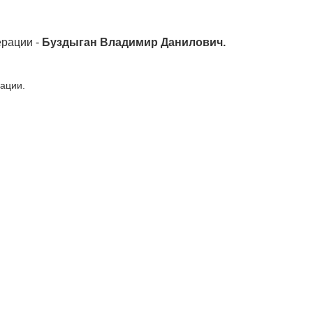
ерации -
Буздыган Владимир Данилович.
ации.