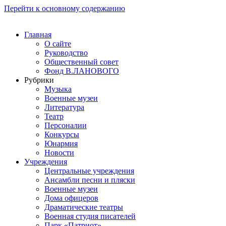
Перейти к основному содержанию
Главная
О сайте
Руководство
Общественный совет
Фонд В.ЛАНОВОГО
Рубрики
Музыка
Военные музеи
Литература
Театр
Персоналии
Конкурсы
Юнармия
Новости
Учреждения
Центральные учреждения
Ансамбли песни и пляски
Военные музеи
Дома офицеров
Драматические театры
Военная студия писателей
Парк «Патриот»