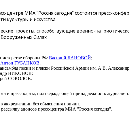
сс-центре МИА "Россия сегодня" состоится пресс-конф
и культуры и искусства.
ческие проекты, способствующие военно-патриотическ
в Вооруженных Силах.
инистерстве обороны РФ
Василий ЛАНОВОЙ
;
Ф
Антон ГУБАНКОВ
;
 ансамбля песни и пляски Российской Армии им. А.В. Алекса
ксандр НИКОНОВ;
Андрей СОКОЛОВ.
рта и пресс-карты, подтверждающей принадлежность журналиста
в аккредитации без объяснения причин.
ail рассылку анонсов пресс-центра МИА "Россия сегодня".