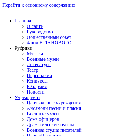
Перейти к основному содержанию
Главная
О сайте
Руководство
Общественный совет
Фонд В.ЛАНОВОГО
Рубрики
Музыка
Военные музеи
Литература
Театр
Персоналии
Конкурсы
Юнармия
Новости
Учреждения
Центральные учреждения
Ансамбли песни и пляски
Военные музеи
Дома офицеров
Драматические театры
Военная студия писателей
Парк «Патриот»