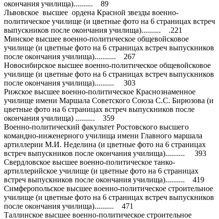
окончания училища).......... 89
Львовское высшее ордена Красной звезды военно-
политическое училище (и цветные фото на 6 страницах встреч
выпускников после окончания училища).......... .221
Минское высшее военно-политическое общевойсковое
училище (и цветные фото на 6 страницах встреч выпускников
после окончания училища)........... 267
Новосибирское высшее военно-политическое общевойсковое
училище (и цветные фото на 6 страницах встреч выпускников
после окончания училища).......... 303
Рижское высшее военно-политическое Краснознаменное
училище имени Маршала Советского Союза С.С. Бирюзова (и
цветные фото на 6 страницах встреч выпускников после
окончания училища) .......... 359
Военно-политический факультет Ростовского высшего
командно-инженерного училища имени Главного маршала
артиллерии М.И. Неделина (и цветные фото на 6 страницах
встреч выпускников после окончания училища).......... 393
Свердловское высшее военно-политическое танко-
артиллерийское училище (и цветные фото на 6 страницах
встреч выпускников после окончания училища).......... 419
Симферопольское высшее военно-политическое строительное
училище (и цветные фото на 6 страницах встреч выпускников
после окончания училища).......... 471
Таллинское высшее военно-политическое строительное