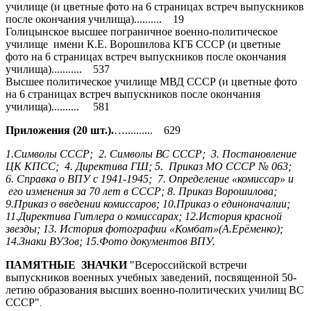
училище (и цветные фото на 6 страницах встреч выпускников
после окончания училища).......... 19
Голицынское высшее пограничное военно-политическое
училище имени К.Е. Ворошилова КГБ СССР (и цветные
фото на 6 страницах встреч выпускников после окончания
училища)........... 537
Высшее политическое училище МВД СССР (и цветные фото
на 6 страницах встреч выпускников после окончания
училища).......... 581
Приложения (20 шт.).
….......... 629
1.Символы СССР; 2. Символы ВС СССР; 3. Постановление
ЦК КПСС; 4. Директива ГШ; 5. Приказ МО СССР № 063;
6. Справка о ВПУ с 1941-1945; 7. Определение «комиссар» и
его изменения за 70 лет в СССР; 8. Приказ Ворошилова;
9.Приказ о введении комиссаров; 10.Приказ о единоначалии;
11.Директива Гитлера о комиссарах; 12.История красной
звезды; 13. История фотографии «Комбат»(А.Ерёменко);
14.Знаки ВУЗов; 15.Фото документов ВПУ.
ПАМЯТНЫЕ ЗНАЧКИ
"Всероссийской встречи
выпускников военных учебных заведений, посвященной 50-
летию образования высших военно-политических училищ ВС
СССР"
.