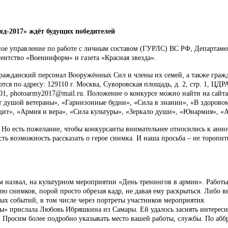
д-2017» ждёт будущих победителей
вное управление по работе с личным составом (ГУРЛС) ВС РФ, Департа
нтство «Военинформ» и газета «Красная звезда».
ражданский персонал Вооружённых Сил и члены их семей, а также граж
ся по адресу: 129110 г. Москва, Суворовская площадь, д. 2, стр. 1, Ц
-01, photoarmy2017@mail.ru. Положение о конкурсе можно найти на сайт
т душой ветераны», «Гарнизонные будни», «Сила в знании», «В здорово
щит», «Армия и вера», «Сила культуры», «Зеркало души», «Юнармия», 
 Но есть пожелание, чтобы конкурсанты внимательнее относились к анно
сть возможность рассказать о герое снимка. И наша просьба – не торопит
ам назвал, на культурном мероприятии «День тренингов в армии». Работ
нимков, порой просто обрезая кадр, не давая ему раскрыться. Либо вы
мых событий, в том числе через портреты участников мероприятия.
ы» прислала Любовь Ибряшкина из Самары. Ей удалось заснять интересны
 Просим более подробно указывать место вашей работы, службы. По аб