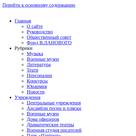
Перейти к основному содержанию
Главная
О сайте
Руководство
Общественный совет
Фонд В.ЛАНОВОГО
Рубрики
Музыка
Военные музеи
Литература
Театр
Персоналии
Конкурсы
Юнармия
Новости
Учреждения
Центральные учреждения
Ансамбли песни и пляски
Военные музеи
Дома офицеров
Драматические театры
Военная студия писателей
Парк «Патриот»