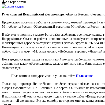
Автор:
admin
IV открытый Всеармейский фотоконкурс «Армия России. Фотовзгля
Продолжают поступать работы на фотоконкурс, который проводят Гла
Минобороны России, Общественный совет при Минобороны России, аге
В нём могут принять участие фотографы-любители: военнослужащие, г
Вооружённым Силам, и работы, исполненные на фотобумаге, направляют
и электронный адрес редакторской группы фотоконкурса: 8-926-534-01
Номинации фотоконкурса – «В жизни есть место подвигу», «Не старею
неба», «Щит и меч», «Морская мощь», «Небесная гвардия», «Ядерный 
Пока трудно сказать, какая из номинаций пользуется большим успехом.
съёмки, при каких обстоятельствах удалось поймать кадр, быть может, е
фотовзглядом.
Положение о конкурсе можно у нас на сайте
Положение
Только один пример. Денис Лакшин из Зеленограда побывал, как он с
выбрал любопытный. Но… спешил. Не обратил внимание на композицию с
таких съёмок целую историю, показать особый психологизм передавае
В номинации «В жизни есть место подвигу» серию работ «Всегда готов
присланной ею анкеты. Эту же ошибку повторяют многие конкурсанты.
Силам.