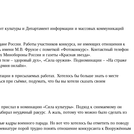
мент культуры и Департамент информации и массовых коммуникаций
дане России. Работы участников конкурса, не имеющих отношения к
ДРА имени М.В. Фрунзе с пометкой «Фотоконкурс». Контактный телефон
ах Минобороны России и газеты «Красная звезда».
м теле – здоровый дух», «Сила оружия». Подноминации – «На страже
«Армия онлайн».
тации в присылаемых работах. Хотелось бы больше знать о месте
ься при съёмке, подумать, что бы вы хотели сказать своим
ы прислал в номинацию «Сила культуры». Подход к снимаемому он
бирал неудачный ракурс. А жаль, потому что можно было сделать из
е кадры военного парада. Но вот что хотелось бы отметить по поводу
бревиатуре порой трудно понять отношение конкурсанта к Вооружённым