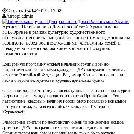
Создать:
04/14/2017 - 15:08
Автор:
admin
Артисты Центрального Дома Российской Армии имени
М.В.Фрунзе в рамках культурно-художественного
обслуживания войск выступили с концертом в подмосковном
гарнизоне, перед военнослужащими, членами их семей и
гражданским персоналом воинской части Воздушно-
космических сил.
Концертную программу открыл начальник группы военно-
патриотической песни отдела культуры ЦДРА заслуженный деятель
искусств Российской Федерации Владимир Храпков, исполнивший
песни о героизме, мужестве, суровых армейских буднях.
С песнями лирического звучания выступила известная певица лауреат
всероссийских и международных конкурсов Ирина Сурина. Теме
патриотизма, красоты и величия России было посвящено вокальное
выступление лауреата всероссийских конкурсов Екатерины
Журавлевой.
Благодарные зрители по достоинству оценили концертные номера
артистов ЦДРА и наградили их горячими аплодисментами.
Организаторам концерта и исполнителям также было вручено