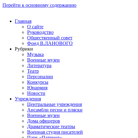
Перейти к основному содержанию
Главная
О сайте
Руководство
Общественный совет
Фонд В.ЛАНОВОГО
Рубрики
Музыка
Военные музеи
Литература
Театр
Персоналии
Конкурсы
Юнармия
Новости
Учреждения
Центральные учреждения
Ансамбли песни и пляски
Военные музеи
Дома офицеров
Драматические театры
Военная студия писателей
Парк «Патриот»