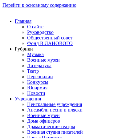
Перейти к основному содержанию
Главная
О сайте
Руководство
Общественный совет
Фонд В.ЛАНОВОГО
Рубрики
Музыка
Военные музеи
Литература
Театр
Персоналии
Конкурсы
Юнармия
Новости
Учреждения
Центральные учреждения
Ансамбли песни и пляски
Военные музеи
Дома офицеров
Драматические театры
Военная студия писателей
Парк «Патриот»