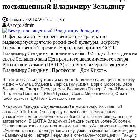
посвященный Владимиру Зельдину
Создать:
02/14/2017 - 15:35
Автор:
admin
10 февраля актеру отечественного театра и кино,
выдающемуся деятелю российской культуры, лауреату
Государственной премии, Народному артисту CCCР
Владимиру Зельдину исполнилось бы 102 года. В этот день на
сцене Большого зала Центрального академического театра
Российской Армии (ЦАТРА) состоялся вечер-посвящение
Владимиру Зельдину «Профессия – Дон Кихот».
В этот день на сцену вышли коллеги Владимира Зельдина по театру
и кино – Ольга Богданова, Лариса Голубкина, Борис Морозов, Вера
Васильева, Тамара Гвердцители, Владимир Познер, Сергей Волчков,
Владимир Васильев, Юлий Гусман, Ирина Мирошниченко, Ольга
Кабо, артисты ЦАТРА и Большого театра.
Владимир Зельдин – единственный в мире актер, собиравший
аншлаги в 101 год. Он по праву пользовался заслуженным
уважением коллег, зрительской любовью и высоким общественным
авторитетом. В ЦАТРА Владимир Зельдин сыграл более 50 ролей.
Среди самых известных можно отметить роль Альдемаро в спектакле
«Учитель танцев», фельдмаршала Кутузова в музыкальной комедии
«Давным-давно», актера Неделина в спектакле–посвящении «Танцы с
учителем», а также прославленного Дон Кихота в мюзикле «Человек