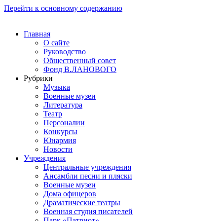
Перейти к основному содержанию
Главная
О сайте
Руководство
Общественный совет
Фонд В.ЛАНОВОГО
Рубрики
Музыка
Военные музеи
Литература
Театр
Персоналии
Конкурсы
Юнармия
Новости
Учреждения
Центральные учреждения
Ансамбли песни и пляски
Военные музеи
Дома офицеров
Драматические театры
Военная студия писателей
Парк «Патриот»