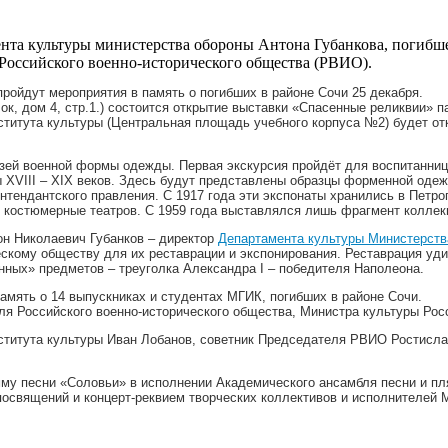
та культуры министерства обороны Антона Губанкова, погибшег
Российского военно-исторического общества (РВИО).
ройдут мероприятия в память о погибших в районе Сочи 25 декабря.
, дом 4, стр.1.) состоится открытие выставки «Спасенные реликвии» п
нститута культуры (Центральная площадь учебного корпуса №2) будет от
й военной формы одежды. Первая экскурсия пройдёт для воспитанниц к
 XVIII – XIX веков. Здесь будут представлены образцы форменной одеж
тендантского правления. С 1917 года эти экспонаты хранились в Петро
 костюмерные театров. С 1959 года выставлялся лишь фрагмент коллек
он Николаевич Губанков – директор
Департамента культуры Министерств
скому обществу для их реставрации и экспонирования. Реставрация уди
нных» предметов – треуголка Александра I – победителя Наполеона.
мять о 14 выпускниках и студентах МГИК, погибших в районе Сочи.
я Российского военно-исторического общества, Министра культуры Ро
института культуры Иван Лобанов, советник Председателя РВИО Ростисл
у песни «Соловьи» в исполнении Академического ансамбля песни и пл
посвящений и концерт-реквием творческих коллективов и исполнителей 