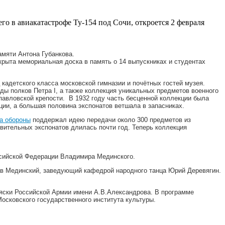
о в авиакатастрофе Ту-154 под Сочи, откроется 2 февраля
амяти Антона Губанкова.
крыта мемориальная доска в память о 14 выпускниках и студентах
адетского класса московской гимназии и почётных гостей музея.
ды полков Петра I, а также коллекция уникальных предметов военного
павловской крепости. В 1932 году часть бесценной коллекции была
ции, а большая половина экспонатов ветшала в запасниках.
а обороны
поддержал идею передачи около 300 предметов из
вительных экспонатов длилась почти год. Теперь коллекция
ссийской Федерации Владимира Мединского.
ав Мединский, заведующий кафедрой народного танца Юрий Деревягин.
яски Российской Армии имени А.В.Александрова. В программе
Московского государственного института культуры.