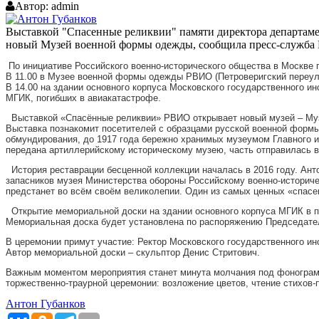
Автор:
admin
Выставкой "Спасенные реликвии" памяти директора департамен
новый Музей военной формы одежды, сообщила пресс-служба 
По инициативе Российского военно-исторического общества в Москве п
В 11.00 в Музее военной формы одежды РВИО (Петроверигский переулок
В 14.00 на здании основного корпуса Московского государственного и
МГИК, погибших в авиакатастрофе.
Выставкой «Спасённые реликвии» РВИО открывает новый музей – Музе
Выставка познакомит посетителей с образцами русской военной формы
обмундирования, до 1917 года бережно хранимых музеумом Главного ин
передана артиллерийскому историческому музею, часть отправилась в
История реставрации бесценной коллекции началась в 2016 году. Ант
запасников музея Министерства обороны Российскому военно-историче
предстанет во всём своём великолепии. Один из самых ценных «спасе
Открытие мемориальной доски на здании основного корпуса МГИК в па
Мемориальная доска будет установлена по распоряжению Председател
В церемонии примут участие: Ректор Московского государственного 
Автор мемориальной доски – скульптор Денис Стритович.
Важным моментом мероприятия станет минута молчания под фонограмм
торжественно-траурной церемонии: возложение цветов, чтение стихов-
Антон Губанков