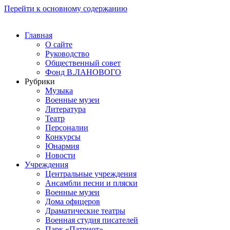
Перейти к основному содержанию
Главная
О сайте
Руководство
Общественный совет
Фонд В.ЛАНОВОГО
Рубрики
Музыка
Военные музеи
Литература
Театр
Персоналии
Конкурсы
Юнармия
Новости
Учреждения
Центральные учреждения
Ансамбли песни и пляски
Военные музеи
Дома офицеров
Драматические театры
Военная студия писателей
Парк «Патриот»