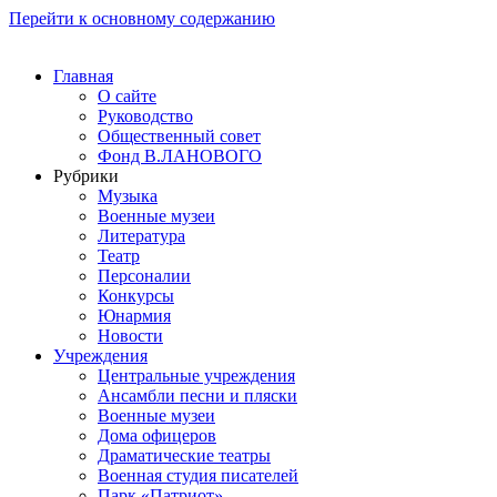
Перейти к основному содержанию
Главная
О сайте
Руководство
Общественный совет
Фонд В.ЛАНОВОГО
Рубрики
Музыка
Военные музеи
Литература
Театр
Персоналии
Конкурсы
Юнармия
Новости
Учреждения
Центральные учреждения
Ансамбли песни и пляски
Военные музеи
Дома офицеров
Драматические театры
Военная студия писателей
Парк «Патриот»