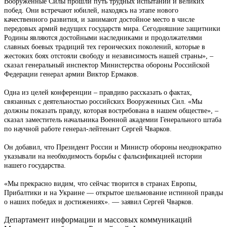
Вооруженные Силы прошли путь трудных испытаний и великих
побед. Они встречают юбилей, находясь на этапе нового
качественного развития, и занимают достойное место в числе
передовых армий ведущих государств мира. Сегодняшние защитники
Родины являются достойными наследниками и продолжателями
славных боевых традиций тех героических поколений, которые в
жестоких боях отстояли свободу и независимость нашей страны», –
сказал генеральный инспектор Министерства обороны Российской
Федерации генерал армии Виктор Ермаков.
Одна из целей конференции – правдиво рассказать о фактах,
связанных с деятельностью российских Вооруженных Сил. «Мы
должны показать правду, которая востребована в нашем обществе», –
сказал заместитель начальника Военной академии Генерального штаба
по научной работе генерал-лейтенант Сергей Чварков.
Он добавил, что Президент России и Министр обороны неоднократно
указывали на необходимость борьбы с фальсификацией истории
нашего государства.
«Мы прекрасно видим, что сейчас творится в странах Европы,
Прибалтики и на Украине –– открытое шельмование истинной правды
о наших победах и достижениях». –– заявил Сергей Чварков.
Департамент информации и массовых коммуникаций