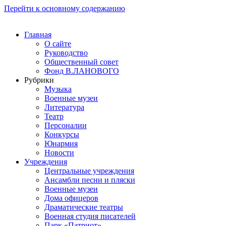
Перейти к основному содержанию
Главная
О сайте
Руководство
Общественный совет
Фонд В.ЛАНОВОГО
Рубрики
Музыка
Военные музеи
Литература
Театр
Персоналии
Конкурсы
Юнармия
Новости
Учреждения
Центральные учреждения
Ансамбли песни и пляски
Военные музеи
Дома офицеров
Драматические театры
Военная студия писателей
Парк «Патриот»