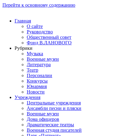
Перейти к основному содержанию
Главная
О сайте
Руководство
Общественный совет
Фонд В.ЛАНОВОГО
Рубрики
Музыка
Военные музеи
Литература
Театр
Персоналии
Конкурсы
Юнармия
Новости
Учреждения
Центральные учреждения
Ансамбли песни и пляски
Военные музеи
Дома офицеров
Драматические театры
Военная студия писателей
Парк «Патриот»