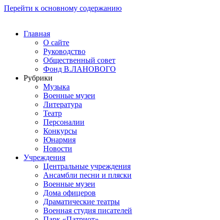
Перейти к основному содержанию
Главная
О сайте
Руководство
Общественный совет
Фонд В.ЛАНОВОГО
Рубрики
Музыка
Военные музеи
Литература
Театр
Персоналии
Конкурсы
Юнармия
Новости
Учреждения
Центральные учреждения
Ансамбли песни и пляски
Военные музеи
Дома офицеров
Драматические театры
Военная студия писателей
Парк «Патриот»