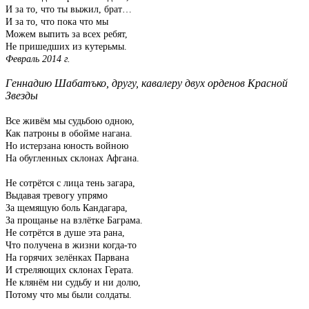
И за то, что ты выжил, брат…
И за то, что пока что мы
Можем выпить за всех ребят,
Не пришедших из кутерьмы.
Февраль 2014 г.
Геннадию Шабатъко, другу, кавалеру двух орденов Красной
Звезды
Все живём мы судьбою одною,
Как патроны в обойме нагана.
Но истерзана юность войною
На обугленных склонах Афгана.
Не сотрётся с лица тень загара,
Выдавая тревогу упрямо
За щемящую боль Кандагара,
За прощанье на взлётке Баграма.
Не сотрётся в душе эта рана,
Что получена в жизни когда-то
На горячих зелёнках Парвана
И стреляющих склонах Герата.
Не клянём ни судьбу и ни долю,
Потому что мы были солдаты.