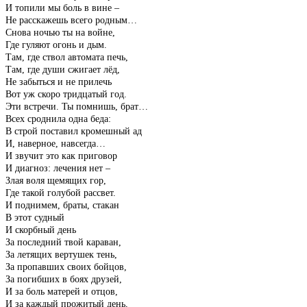
И топили мы боль в вине –
Не расскажешь всего родным…
Снова ночью ты на войне,
Где гуляют огонь и дым.
Там, где ствол автомата печь,
Там, где души сжигает лёд,
Не забыться и не прилечь
Вот уж скоро тридцатый год.
Эти встречи. Ты помнишь, брат…
Всех сроднила одна беда:
В строй поставил кромешный ад
И, наверное, навсегда…
И звучит это как приговор
И диагноз: лечения нет –
Злая воля щемящих гор,
Где такой голубой рассвет.
И поднимем, браты, стакан
В этот судный
И скорбный день
За последний твой караван,
За летящих вертушек тень,
За пропавших своих бойцов,
За погибших в боях друзей,
И за боль матерей и отцов,
И за каждый прожитый день,