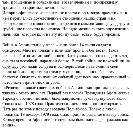
там, прощенные и обласканные, возвеличенные и по-прежнему
трогательно скромные, вечно юные.
История афганского конфликта не проста и во многом драматична: в
ней переплелись дружественные отношения наших стран и их
вооруженное противостояние, искренняя взаимопомощь друг другу и
грубейшие просчеты политиков. Но одно можно сказать определенно:
мальчики, которые шли на эту войну были, есть и будут героями.
Война в Афганистане унесла жизни более 14 тысяч солдат и
офицеров. Многие попали в плен или пропали без вести. Таков
печальный итог афганской эпопеи. Затянувшаяся почти на десять лет,
она стала всеобщей, народной болью. В этой войне, не похожей ни на
одну другую, наши солдаты и офицеры сполна выполнили свой
воинский долг, проявили отвагу, мужество, верность боевому
братству. Опыт тех минувших событий дает всем нам нравственный и
историко-патриотический урок.
«Решение о вводе советских войск в Афганистан принималось очень
тяжело - около двух лет. Первый раз просьба Президента Афганистана
Тараки о военной помощи была направлена руководству Советского
Союза в мае 1978 года. Практически ежемесячно они повторялись.
Пять раз по этому поводу заседало Политбюро. Только с пятой
попытки, 19 декабря 1979 года, было принято решение о вводе войск.
К тому времени Афганистан горел - там была настоящая гражданская
война».