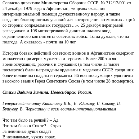
Согласно директиве Министерства Обороны СССР № 312/12/001 от
24 декабря 1979 года в Афганистан, «в целях оказания
интернациональной помощи дружественному народу, а также
создания благоприятных условий для воспрещения возможных акций
со стороны сопредельных государств…», 25 декабря переправой
разведчиков и 108 мотострелковой дивизии начался ввод
ограниченного контингента советских войск. Тогда думали, что на
полгода. А оказалось - почти на 10 лет.
История боевых действий советских воинов в Афганистане содержит
множество примеров мужества и героизма. Более 200 тысяч
военнослужащих, рабочих и служащих (в том числе 11 тысяч
посмертно) были награждены орденами и медалями СССР, среди них
более половины солдаты и сержанты. 86 военнослужащих удостоены
высокого звания Героя Советского Союза (в том числе 28 посмертно).
Стихи Вадима Зимина. Новосибирск, Россия.
Генерал-лейтенанту Катанаеву В.Б., Е. Юшкову, В. Сокову, В.
Бушуеву, В. Черкашину и всем воинам-интернационалистам
Что там было за речкой? – Ад.
Что там было в Союзе? – Страх
За невинные души солдат
В незнакомых, чужих горах.