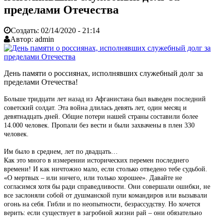
пределами Отечества
Создать:
02/14/2020 - 21:14
Автор:
admin
День памяти о россиянах, исполнявших служебный долг за
пределами Отечества!
Больше тридцати лет назад из Афганистана был выведен последний
советский солдат. Эта война длилась девять лет, один месяц и
девятнадцать дней. Общие потери нашей страны составили более
14.000 человек. Пропали без вести и были захвачены в плен 330
человек.
Им было в среднем, лет по двадцать…
Как это много в измерении исторических перемен последнего
времени! И как ничтожно мало, если столько отведено тебе судьбой.
«О мертвых – или ничего, или только хорошее». Давайте не
согласимся хотя бы ради справедливости. Они совершали ошибки, не
все заслоняли собой от душманской пули командиров или вызывали
огонь на себя. Гибли и по неопытности, безрассудству. Но хочется
верить: если существует в загробной жизни рай – они обязательно