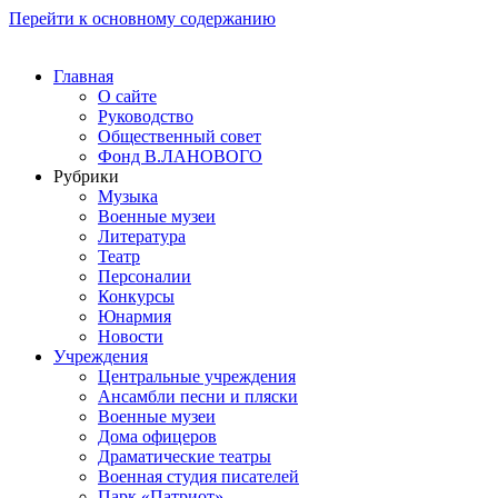
Перейти к основному содержанию
Главная
О сайте
Руководство
Общественный совет
Фонд В.ЛАНОВОГО
Рубрики
Музыка
Военные музеи
Литература
Театр
Персоналии
Конкурсы
Юнармия
Новости
Учреждения
Центральные учреждения
Ансамбли песни и пляски
Военные музеи
Дома офицеров
Драматические театры
Военная студия писателей
Парк «Патриот»