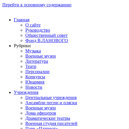
Перейти к основному содержанию
Главная
О сайте
Руководство
Общественный совет
Фонд В.ЛАНОВОГО
Рубрики
Музыка
Военные музеи
Литература
Театр
Персоналии
Конкурсы
Юнармия
Новости
Учреждения
Центральные учреждения
Ансамбли песни и пляски
Военные музеи
Дома офицеров
Драматические театры
Военная студия писателей
Парк «Патриот»