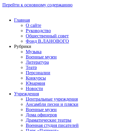
Перейти к основному содержанию
Главная
О сайте
Руководство
Общественный совет
Фонд В.ЛАНОВОГО
Рубрики
Музыка
Военные музеи
Литература
Театр
Персоналии
Конкурсы
Юнармия
Новости
Учреждения
Центральные учреждения
Ансамбли песни и пляски
Военные музеи
Дома офицеров
Драматические театры
Военная студия писателей
Парк «Патриот»