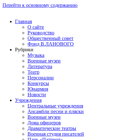
Перейти к основному содержанию
Главная
О сайте
Руководство
Общественный совет
Фонд В.ЛАНОВОГО
Рубрики
Музыка
Военные музеи
Литература
Театр
Персоналии
Конкурсы
Юнармия
Новости
Учреждения
Центральные учреждения
Ансамбли песни и пляски
Военные музеи
Дома офицеров
Драматические театры
Военная студия писателей
Парк «Патриот»