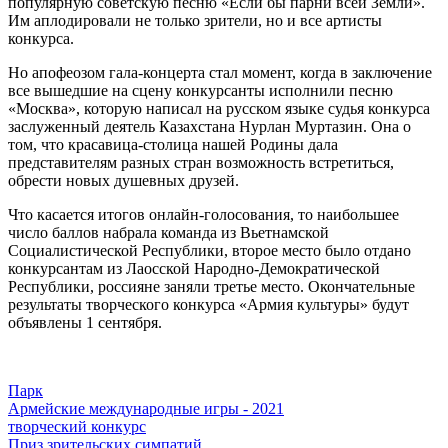
популярную советскую песню «Если бы парни всей Земли».
Им аплодировали не только зрители, но и все артисты
конкурса.
Но апофеозом гала-концерта стал момент, когда в заключение
все вышедшие на сцену конкурсанты исполнили песню
«Москва», которую написал на русском языке судья конкурса
заслуженный деятель Казахстана Нурлан Муртазин. Она о
том, что красавица-столица нашей Родины дала
представителям разных стран возможность встретиться,
обрести новых душевных друзей.
Что касается итогов онлайн-голосования, то наибольшее
число баллов набрала команда из Вьетнамской
Социалистической Республики, второе место было отдано
конкурсантам из Лаосской Народно-Демократической
Республики, россияне заняли третье место. Окончательные
результаты творческого конкурса «Армия культуры» будут
объявлены 1 сентября.
Парк
Армейские международные игры - 2021
творческий конкурс
Приз зрительских симпатий