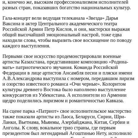
и, конечно же, высоким профессионализмом исполнителей
разных стран, показавших богатство национальных культур.
Гала-концерт вели ведущая телеканала «Звезда» Дарья
Ваксина и актер Центрального академического театра
Российской Армии Петр Кислов, и они, мастерски выражая
общий высочайший эмоциональный настрой, тоже едва
находили слова, чтобы выразить свое восхищение по поводу
каждого выступления.
Первыми свое искусство продемонстрировали военные
артисты Казахстана, представившие композицию «Родина-
мать» патриотического звучания. Команда Российской
Федерации в лице артистов Ансамбля песни и пляски имени
А.В.Александрова выступила с номером, передавшим лиризм
и озорство известного романса «Очи черные». Колоритом
культуры древнего Востока было наполнено выступление
конкурсантов из Узбекистана. А исполнители из Армении
щедро поделились лиризмом и романтичностью Кавказа.
На сцене парка «Патриот» свое исполнительское мастерство
также показали артисты из Лаоса, Беларуси, Сирии, Шри-
Ланки, Вьетнама, Мьянмы, Азербайджана, Китая, Сербии и
Анголы. К слову, вокальное трио страны, где первым
президентом был легендарный Агоштинью Нету, исполнило