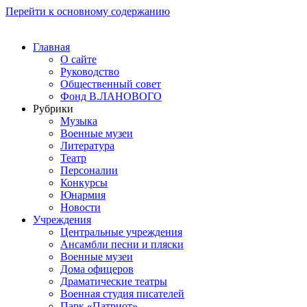
Перейти к основному содержанию
Главная
О сайте
Руководство
Общественный совет
Фонд В.ЛАНОВОГО
Рубрики
Музыка
Военные музеи
Литература
Театр
Персоналии
Конкурсы
Юнармия
Новости
Учреждения
Центральные учреждения
Ансамбли песни и пляски
Военные музеи
Дома офицеров
Драматические театры
Военная студия писателей
Парк «Патриот»