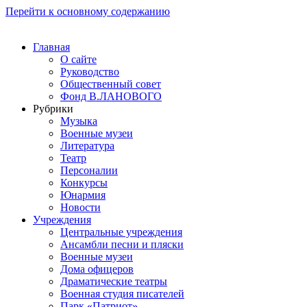
Перейти к основному содержанию
Главная
О сайте
Руководство
Общественный совет
Фонд В.ЛАНОВОГО
Рубрики
Музыка
Военные музеи
Литература
Театр
Персоналии
Конкурсы
Юнармия
Новости
Учреждения
Центральные учреждения
Ансамбли песни и пляски
Военные музеи
Дома офицеров
Драматические театры
Военная студия писателей
Парк «Патриот»