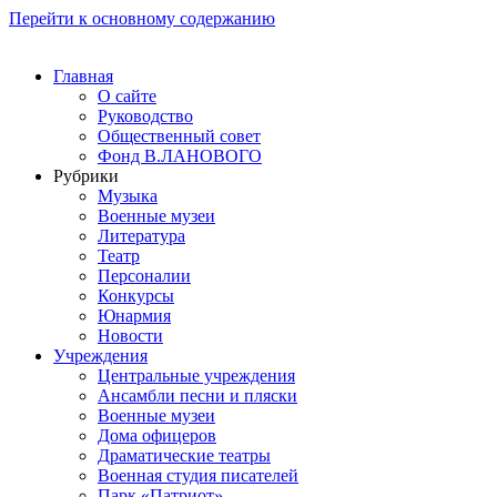
Перейти к основному содержанию
Главная
О сайте
Руководство
Общественный совет
Фонд В.ЛАНОВОГО
Рубрики
Музыка
Военные музеи
Литература
Театр
Персоналии
Конкурсы
Юнармия
Новости
Учреждения
Центральные учреждения
Ансамбли песни и пляски
Военные музеи
Дома офицеров
Драматические театры
Военная студия писателей
Парк «Патриот»