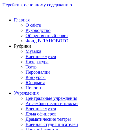
Перейти к основному содержанию
Главная
О сайте
Руководство
Общественный совет
Фонд В.ЛАНОВОГО
Рубрики
Музыка
Военные музеи
Литература
Театр
Персоналии
Конкурсы
Юнармия
Новости
Учреждения
Центральные учреждения
Ансамбли песни и пляски
Военные музеи
Дома офицеров
Драматические театры
Военная студия писателей
Парк «Патриот»