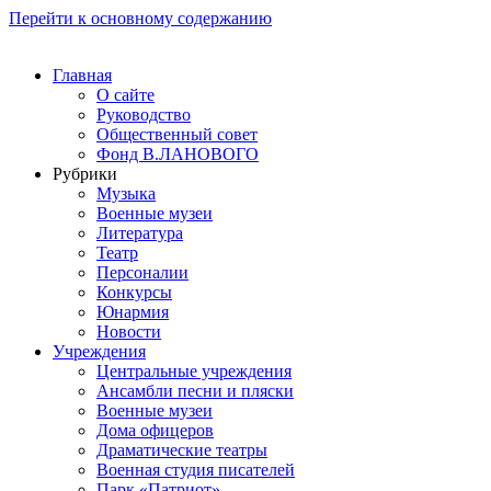
Перейти к основному содержанию
Главная
О сайте
Руководство
Общественный совет
Фонд В.ЛАНОВОГО
Рубрики
Музыка
Военные музеи
Литература
Театр
Персоналии
Конкурсы
Юнармия
Новости
Учреждения
Центральные учреждения
Ансамбли песни и пляски
Военные музеи
Дома офицеров
Драматические театры
Военная студия писателей
Парк «Патриот»