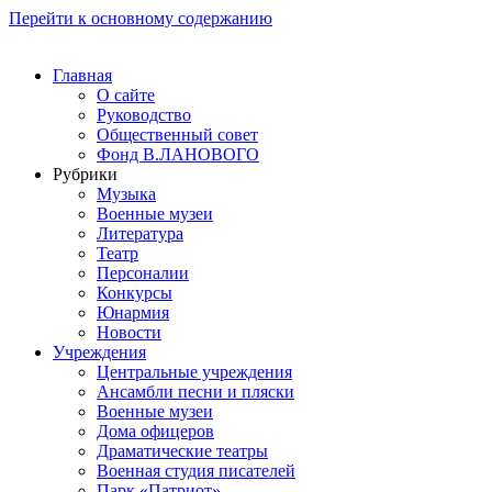
Перейти к основному содержанию
Главная
О сайте
Руководство
Общественный совет
Фонд В.ЛАНОВОГО
Рубрики
Музыка
Военные музеи
Литература
Театр
Персоналии
Конкурсы
Юнармия
Новости
Учреждения
Центральные учреждения
Ансамбли песни и пляски
Военные музеи
Дома офицеров
Драматические театры
Военная студия писателей
Парк «Патриот»