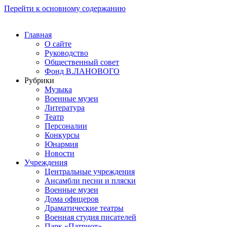
Перейти к основному содержанию
Главная
О сайте
Руководство
Общественный совет
Фонд В.ЛАНОВОГО
Рубрики
Музыка
Военные музеи
Литература
Театр
Персоналии
Конкурсы
Юнармия
Новости
Учреждения
Центральные учреждения
Ансамбли песни и пляски
Военные музеи
Дома офицеров
Драматические театры
Военная студия писателей
Парк «Патриот»