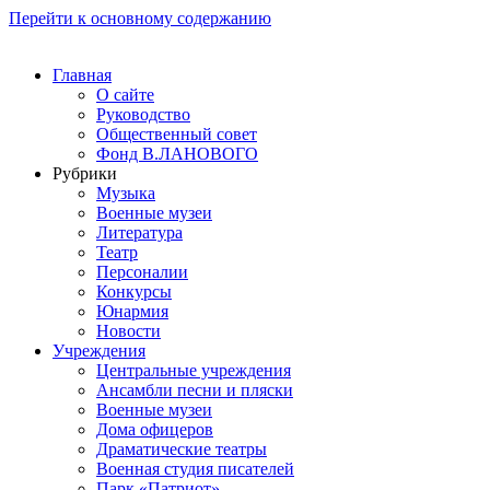
Перейти к основному содержанию
Главная
О сайте
Руководство
Общественный совет
Фонд В.ЛАНОВОГО
Рубрики
Музыка
Военные музеи
Литература
Театр
Персоналии
Конкурсы
Юнармия
Новости
Учреждения
Центральные учреждения
Ансамбли песни и пляски
Военные музеи
Дома офицеров
Драматические театры
Военная студия писателей
Парк «Патриот»